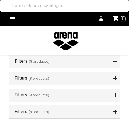
(0)
shopping_cart


Filters
(8 products)
Filters
(8 products)
Filters
(8 products)
Filters
(8 products)