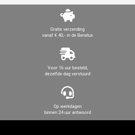
Gratis verzending
vanaf € 40,- in de Benelux
Voor 16 uur besteld,
dezelfde dag verstuurd
Op werkdagen
binnen 24 uur antwoord