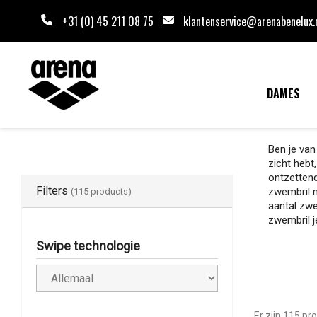
+31 (0) 45 211 08 75
klantenservice@arenabenelux.
DAMES
Ben je van
zicht hebt
ontzettend
Filters
zwembril m
(115 products)
aantal zwe
zwembril j
Swipe technologie
Er zijn 115 pr