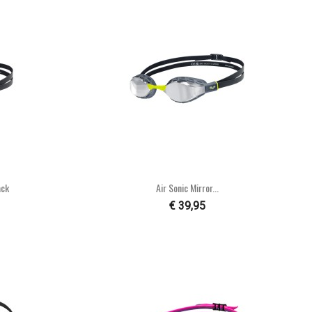

n
Snel bekijken
ack
Air Sonic Mirror...
€ 39,95