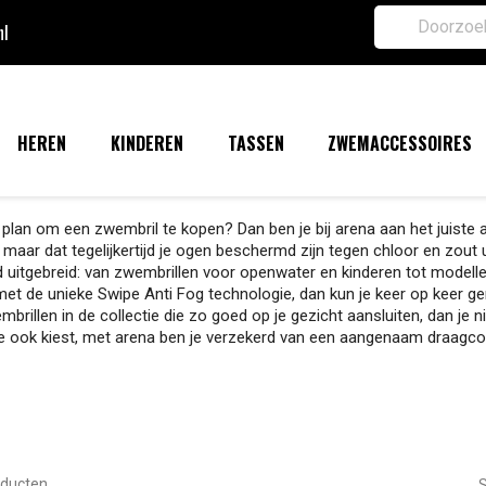
nl
HEREN
KINDEREN
TASSEN
ZWEMACCESSOIRES
 plan om een zwembril te kopen? Dan ben je bij arena aan het juiste 
, maar dat tegelijkertijd je ogen beschermd zijn tegen chloor en zout u
 uitgebreid: van zwembrillen voor openwater en kinderen tot modellen
et de unieke Swipe Anti Fog technologie, dan kun je keer op keer ge
mbrillen in de collectie die zo goed op je gezicht aansluiten, dan je
e ook kiest, met arena ben je verzekerd van een aangenaam draagco
oducten.
S