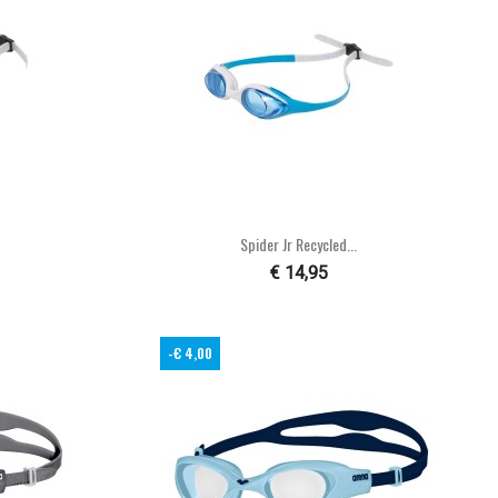

n
Snel bekijken
Spider Jr Recycled...
€ 14,95
-€ 4,00