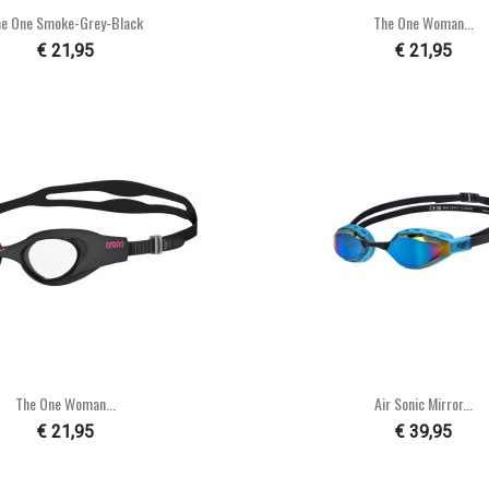


Snel bekijken
Snel bekijke
he One Smoke-Grey-Black
The One Woman...
€ 21,95
€ 21,95


Snel bekijken
Snel bekijke
The One Woman...
Air Sonic Mirror...
€ 21,95
€ 39,95