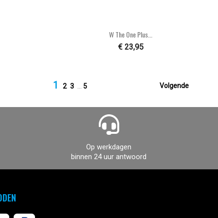

n
Snel bekijken
W The One Plus...
€ 23,95
1

Volgende
2
3
…
5
Op werkdagen
binnen 24 uur antwoord
ODEN