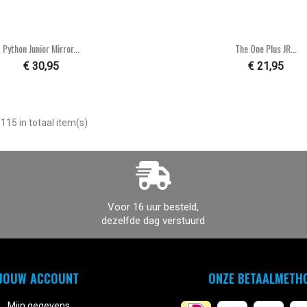


Snel bekijken
Snel bekijke
Python Junior Mirror...
The One Plus JR...
€ 30,95
€ 21,95
115 in totaal item(s)
Voor 16 uur besteld,
dezelfde dag verstuurd
JOUW ACCOUNT
ONZE BETAALMETH
Mijn gegevens