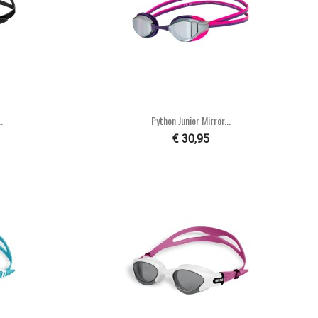

n
Snel bekijken
.
Python Junior Mirror...
€ 30,95