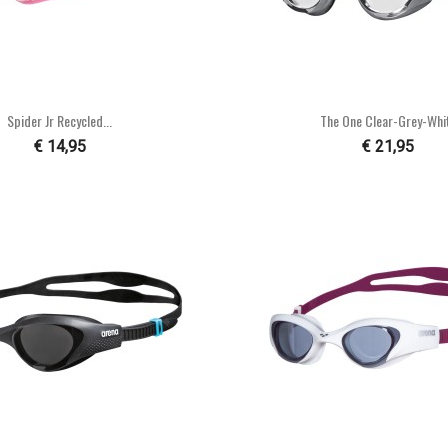


Snel bekijken
Snel bekijke
Spider Jr Recycled...
The One Clear-Grey-Whi
€ 14,95
€ 21,95