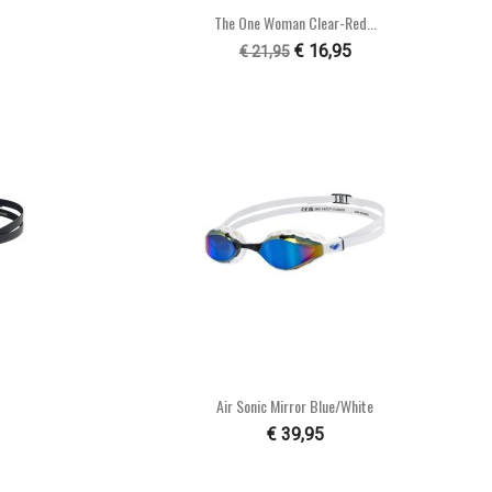

n
Snel bekijken
The One Woman Clear-Red...
€ 16,95
€ 21,95

n
Snel bekijken
Air Sonic Mirror Blue/white
€ 39,95