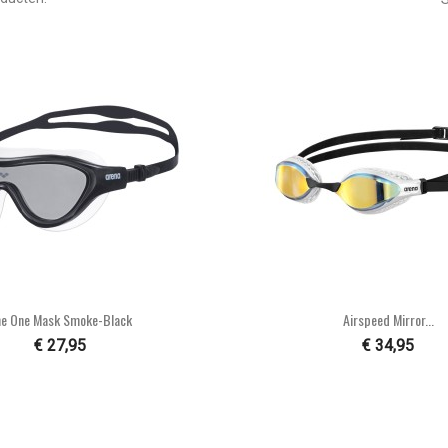


Snel bekijken
Snel bekijke
e One Mask Smoke-Black
Airspeed Mirror...
€ 27,95
€ 34,95