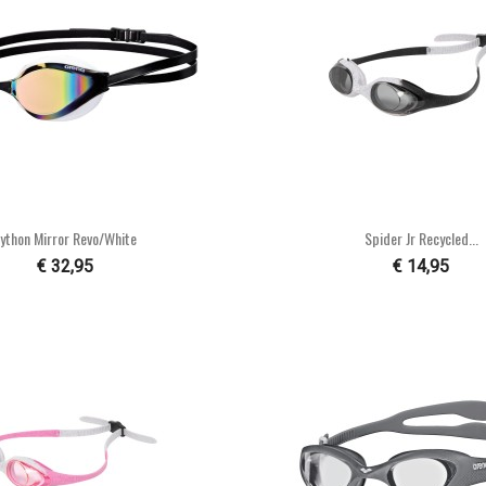


Snel bekijken
Snel bekijke
ython Mirror Revo/white
Spider Jr Recycled...
€ 32,95
€ 14,95