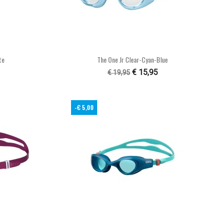

n
Snel bekijken
te
The One Jr Clear-Cyan-Blue
€ 15,95
€ 19,95
-€ 5,00