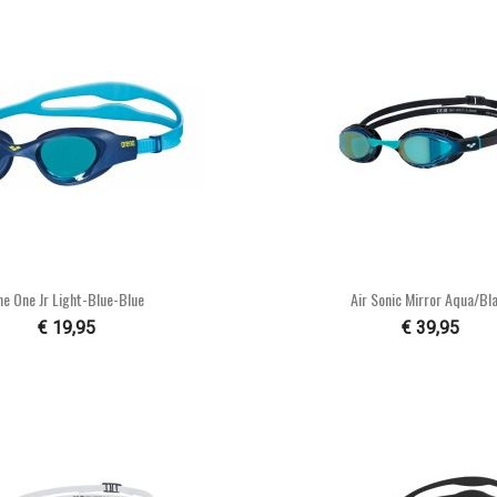


Snel bekijken
Snel bekijke
he One Jr Light-Blue-Blue
Air Sonic Mirror Aqua/bl
€ 19,95
€ 39,95