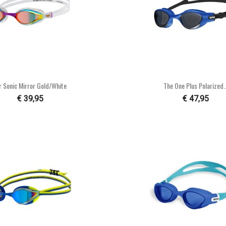


Snel bekijken
Snel bekijke
r Sonic Mirror Gold/white
The One Plus Polarized..
€ 39,95
€ 47,95