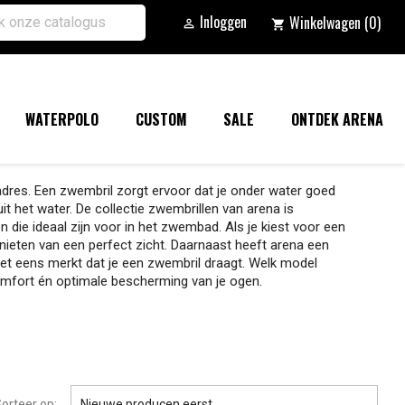
Inloggen
Winkelwagen
(0)

shopping_cart
WATERPOLO
CUSTOM
SALE
ONTDEK ARENA
adres. Een zwembril zorgt ervoor dat je onder water goed
it het water. De collectie zwembrillen van arena is
 die ideaal zijn voor in het zwembad. Als je kiest voor een
nieten van een perfect zicht. Daarnaast heeft arena een
 niet eens merkt dat je een zwembril draagt. Welk model
mfort én optimale bescherming van je ogen.

orteer op:
Nieuwe producen eerst