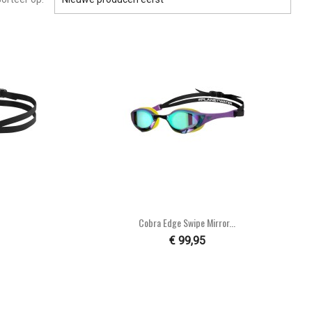

n
Snel bekijken
Cobra Edge Swipe Mirror...
€ 99,95