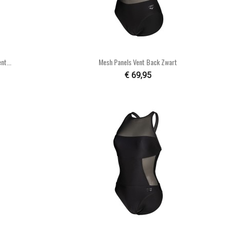

n
Snel bekijken
t...
Mesh Panels Vent Back Zwart
€ 69,95