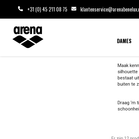
+31 (0) 45 211 08 75
klantenservice@arenabenelux.
DAMES
Maak kenn
silhouette
bestaat ui
buiten te
Draag 'm t
schoonheid
Er zijn 12 pro