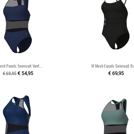


Snel bekijken
Snel bekijke
sh Panels Swimsuit Vent...
W Mesh Equals Swimsuit Ba
€ 54,95
€ 69,95
€ 69,95