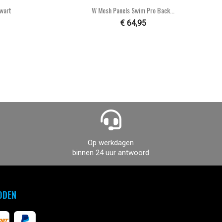

n
Snel bekijken
Zwart
W Mesh Panels Swim Pro Back...
€ 64,95
Op werkdagen
binnen 24 uur antwoord
ODEN