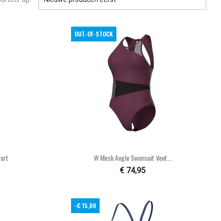
OUT-OF-STOCK

n
Snel bekijken
art
W Mesh Angle Swimsuit Vent...
€ 74,95
-€ 15,00