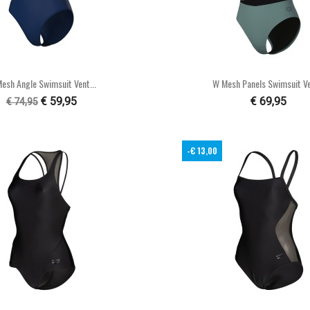


Snel bekijken
Snel bekijke
esh Angle Swimsuit Vent...
W Mesh Panels Swimsuit Ven
€ 59,95
€ 69,95
€ 74,95
-€ 13,00