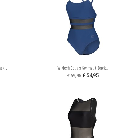

n
Snel bekijken
ck...
W Mesh Equals Swimsuit Back...
€ 54,95
€ 69,95