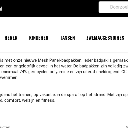
nl
HEREN
KINDEREN
TASSEN
ZWEMACCESSOIRES
is met onze nieuwe Mesh Panel-badpakken. Ieder badpak is gemaakt
 en een ongelooflijk gevoel in het water. De badpakken zijn volledig 
t minimaal 74% gerecycled polyamide en zijn uiterst sneldrogend. Ch
 zwemmen.
ijdens het trainen, op vakantie, in de spa of op het strand. Met zijn 
, comfort, welzijn en fitness.
ducten.
S