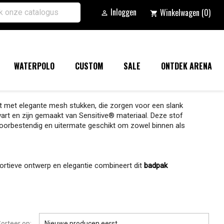
Inloggen
Winkelwagen
(0)

shopping_cart
WATERPOLO
CUSTOM
SALE
ONTDEK ARENA
 met elegante mesh stukken, die zorgen voor een slank
zwart en zijn gemaakt van Sensitive® materiaal. Deze stof
loorbestendig en uitermate geschikt om zowel binnen als
sportieve ontwerp en elegantie combineert dit
badpak

orteer op:
Nieuwe producen eerst