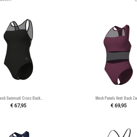


Snel bekijken
Snel bekijke
esh Swimsuit Cross Back...
Mesh Panels Vent Back Zw
€ 67,95
€ 69,95