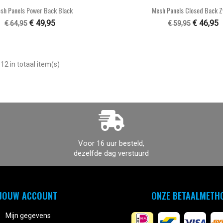


Snel bekijken
Snel bekijke
sh Panels Power Back Black
Mesh Panels Closed Back 
€ 49,95
€ 46,95
€ 64,95
€ 59,95
12 in totaal item(s)
Voor 16 uur besteld,
dezelfde dag verstuurd
JOUW ACCOUNT
ONZE BETAALMETH
Mijn gegevens