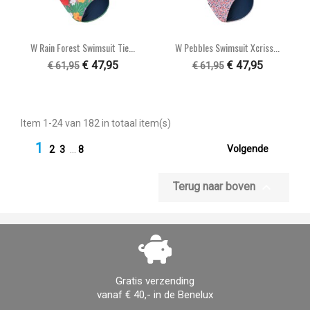
W Rain Forest Swimsuit Tie...
W Pebbles Swimsuit Xcriss...
€ 47,95
€ 47,95
€ 61,95
€ 61,95
Item 1-24 van 182 in totaal item(s)
1

Volgende
2
3
…
8

Terug naar boven
Gratis verzending
vanaf € 40,- in de Benelux