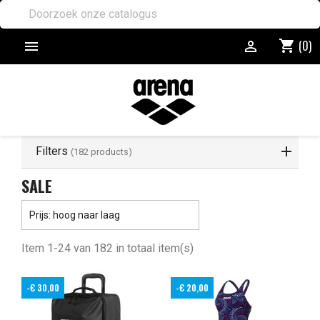
(0)
shopping_cart


Filters
(182 products)
SALE

Prijs: hoog naar laag
Item 1-24 van 182 in totaal item(s)
-€ 30,00
-€ 20,00