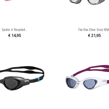


Snel bekijken
Snel bekijke
Spider Jr Recycled...
The One Clear-Grey-Whi
€ 14,95
€ 21,95