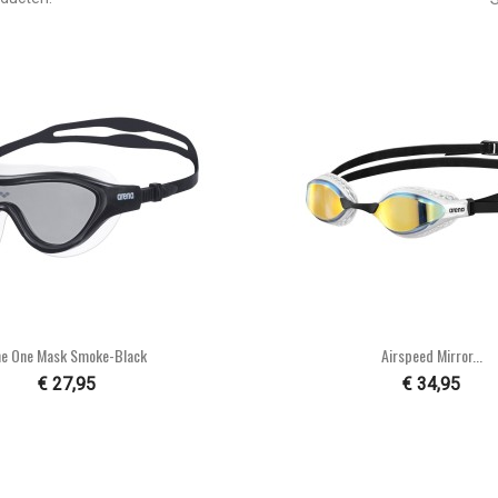


Snel bekijken
Snel bekijke
e One Mask Smoke-Black
Airspeed Mirror...
€ 27,95
€ 34,95