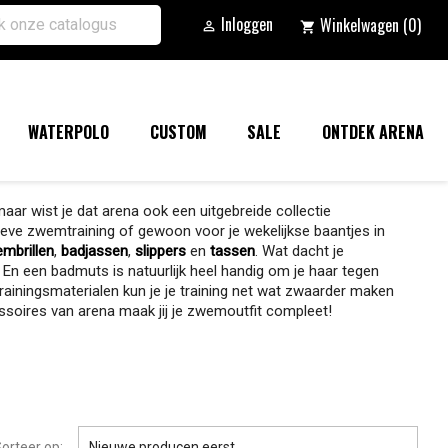
Inloggen
Winkelwagen
(0)

shopping_cart
WATERPOLO
CUSTOM
SALE
ONTDEK ARENA
maar wist je dat arena ook een uitgebreide collectie
ve zwemtraining of gewoon voor je wekelijkse baantjes in
mbrillen
,
badjassen
,
slippers
en
tassen
. Wat dacht je
En een badmuts is natuurlijk heel handig om je haar tegen
rainingsmaterialen kun je je training net wat zwaarder maken
ssoires van arena maak jij je zwemoutfit compleet!

orteer op:
Nieuwe producen eerst