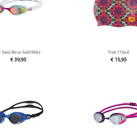


Snel bekijken
Snel bekijke
r Sonic Mirror Gold/white
Print 2 Floral
€ 39,95
€ 15,95