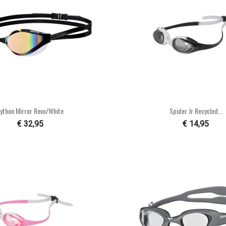


Snel bekijken
Snel bekijke
ython Mirror Revo/white
Spider Jr Recycled...
€ 32,95
€ 14,95