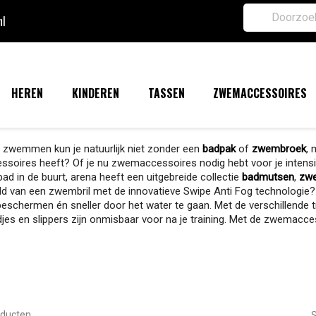
nl
HEREN
KINDEREN
TASSEN
ZWEMACCESSOIRES
t zwemmen kun je natuurlijk niet zonder een
badpak
of
zwembroek
, 
oires heeft? Of je nu zwemaccessoires nodig hebt voor je intensie
d in de buurt, arena heeft een uitgebreide collectie
badmutsen
,
zwe
ld van een zwembril met de innovatieve Swipe Anti Fog technologie? 
beschermen én sneller door het water te gaan. Met de verschillende t
jes en slippers zijn onmisbaar voor na je training. Met de zwemacce
oducten.
S