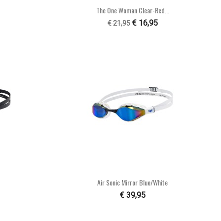

n
Snel bekijken
The One Woman Clear-Red...
€ 16,95
€ 21,95

n
Snel bekijken
Air Sonic Mirror Blue/white
€ 39,95