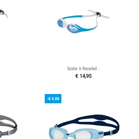

n
Snel bekijken
Spider Jr Recycled...
€ 14,95
-€ 4,00