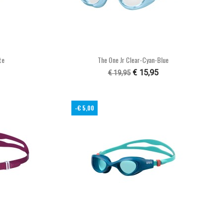

n
Snel bekijken
te
The One Jr Clear-Cyan-Blue
€ 15,95
€ 19,95
-€ 5,00