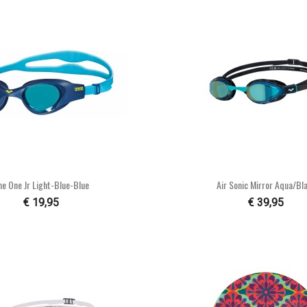


Snel bekijken
Snel bekijke
he One Jr Light-Blue-Blue
Air Sonic Mirror Aqua/bl
€ 19,95
€ 39,95