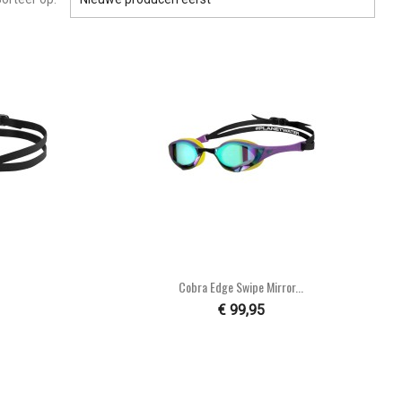

n
Snel bekijken
Cobra Edge Swipe Mirror...
€ 99,95