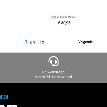

n
Snel bekijken
Python Junior Mirror...
€ 30,95
1

Volgende
2
3
…
12
Op werkdagen
binnen 24 uur antwoord
ODEN