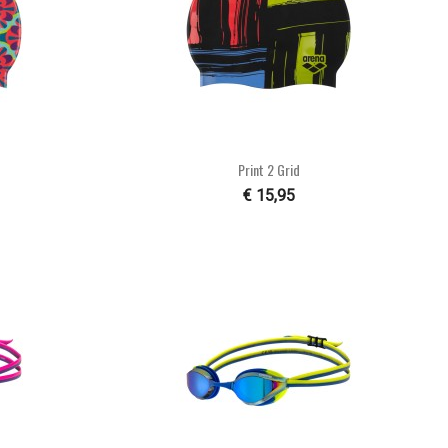

n
Snel bekijken
Print 2 Grid
€ 15,95