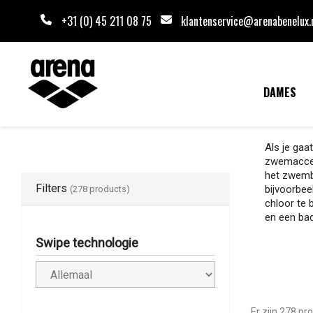
+31 (0) 45 211 08 75
klantenservice@arenabenelux.
DAMES
Als je gaa
zwemaccess
het zwemba
Filters
bijvoorbee
(278 products)
chloor te 
en een bad
Swipe technologie
Er zijn 278 pr