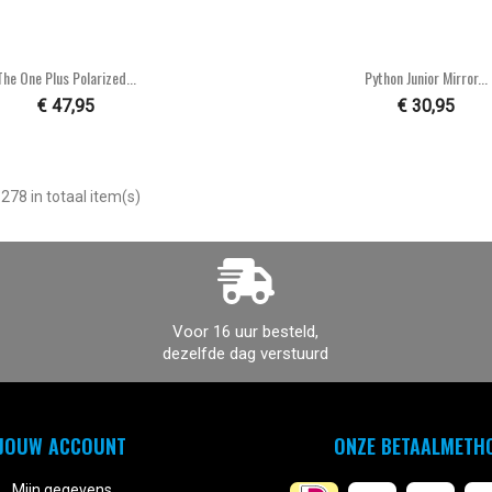


Snel bekijken
Snel bekijke
The One Plus Polarized...
Python Junior Mirror...
€ 47,95
€ 30,95
278 in totaal item(s)
Voor 16 uur besteld,
dezelfde dag verstuurd
JOUW ACCOUNT
ONZE BETAALMETH
Mijn gegevens