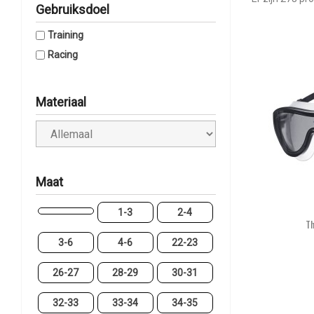
Gebruiksdoel
Training
Racing
Materiaal
Maat
1-3
2-4
Th
3-6
4-6
22-23
26-27
28-29
30-31
32-33
33-34
34-35