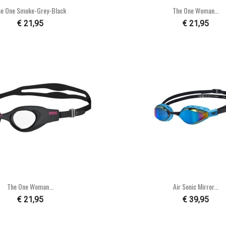


Snel bekijken
Snel bekijke
he One Smoke-Grey-Black
The One Woman...
€ 21,95
€ 21,95


Snel bekijken
Snel bekijke
The One Woman...
Air Sonic Mirror...
€ 21,95
€ 39,95