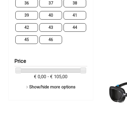
36
37
38
39
40
41
42
43
44
45
46
Price
€ 0,00 - € 105,00
Show/hide more options