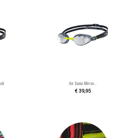

n
Snel bekijken
ack
Air Sonic Mirror...
€ 39,95