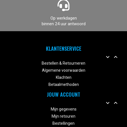
Op werkdagen
binnen 24 uur antwoord
KLANTENSERVICE


Bestellen & Retourneren
Algemene voorwaarden
Klachten
Betaalmethoden
JOUW ACCOUNT


Mijn gegevens
Mijn retouren
Bestellingen