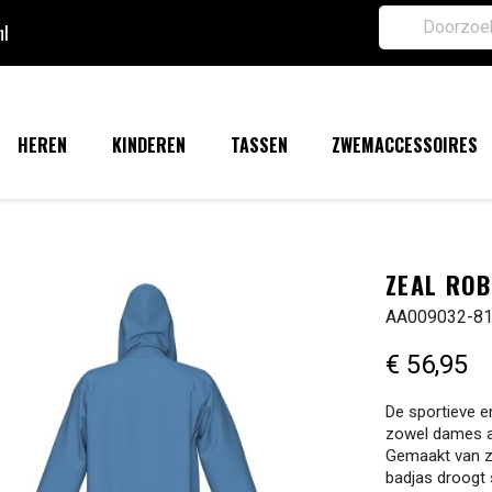
nl
HEREN
KINDEREN
TASSEN
ZWEMACCESSOIRES
ZEAL ROB
AA009032-8
€ 56,95
De sportieve e
zowel dames a
Gemaakt van za
badjas droogt 