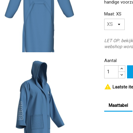
handige voorza
Maat: XS
LET OP: bekijk
webshop word
Aantal

Laatste it
Maattabel