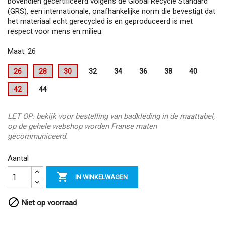
bovendien gecertificeerd volgens de Global Recycle Standard
(GRS), een internationale, onafhankelijke norm die bevestigt dat
het materiaal echt gerecycled is en geproduceerd is met
respect voor mens en milieu.
Maat: 26
26
28
30
32
34
36
38
40
42
44
LET OP: bekijk voor bestelling van badkleding in de maattabel,
op de gehele webshop worden Franse maten
gecommuniceerd.
Aantal

IN WINKELWAGEN

Niet op voorraad