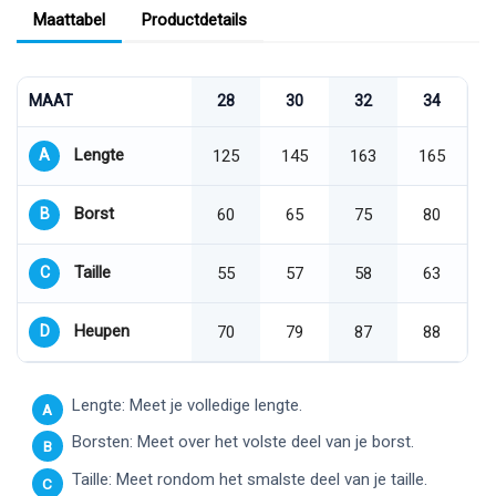
Maattabel
Productdetails
MAAT
28
30
32
34
Lengte
A
125
145
163
165
Borst
B
60
65
75
80
Taille
C
55
57
58
63
Heupen
D
70
79
87
88
Lengte: Meet je volledige lengte.
A
Borsten: Meet over het volste deel van je borst.
B
Taille: Meet rondom het smalste deel van je taille.
C