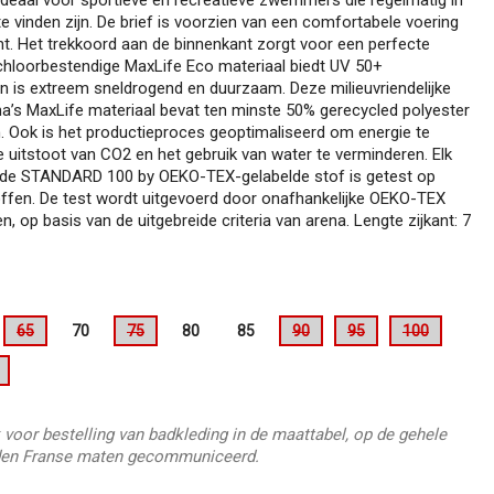
 vinden zijn. De brief is voorzien van een comfortabele voering
t. Het trekkoord aan de binnenkant zorgt voor een perfecte
chloorbestendige MaxLife Eco materiaal biedt UV 50+
 is extreem sneldrogend en duurzaam. Deze milieuvriendelijke
na’s MaxLife materiaal bevat ten minste 50% gerecycled polyester
n. Ook is het productieproces geoptimaliseerd om energie te
 uitstoot van CO2 en het gebruik van water te verminderen. Elk
 de STANDARD 100 by OEKO-TEX-gelabelde stof is getest op
offen. De test wordt uitgevoerd door onafhankelijke OEKO-TEX
en, op basis van de uitgebreide criteria van arena. Lengte zijkant: 7
65
70
75
80
85
90
95
100
 voor bestelling van badkleding in de maattabel, op de gehele
en Franse maten gecommuniceerd.