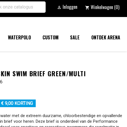
Inloggen
Winkelwagen
(0)

shopping_cart
WATERPOLO
CUSTOM
SALE
ONTDEK ARENA
KIN SWIM BRIEF GREEN/MULTI
06
€ 9,00 KORTING
t water met de extreem duurzame, chloorbestendige en opvallende
n brief voor heren. Deze brief is onderdeel van de Performance
s ideaal voor sportieve en recreatieve zwemmers die regelmatig in