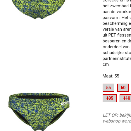
het zwembad te
aan de voorkan
pasvorm. Het 
bescherming en
versie van are
uit PET flesse
besparen en de
onderdeel van
schadelijke st
partnerinstitut
cm.
Maat: 55
55
60
105
110
LET OP: bekijk
webshop word