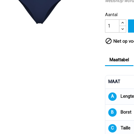
webshop word
Aantal

Niet op vo
Maattabel
MAAT
Lengte
A
Borst
B
Taille
C