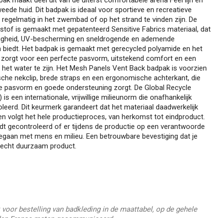
eede huid. Dit badpak is ideaal voor sportieve en recreatieve
egelmatig in het zwembad of op het strand te vinden zijn. De
tof is gemaakt met gepatenteerd Sensitive Fabrics materiaal, dat
igheid, UV-bescherming en sneldrogende en ademende
 biedt. Het badpak is gemaakt met gerecycled polyamide en het
 zorgt voor een perfecte pasvorm, uitstekend comfort en een
ij het water te zijn. Het Mesh Panels Vent Back badpak is voorzien
sche nekclip, brede straps en een ergonomische achterkant, die
ge pasvorm en goede ondersteuning zorgt. De Global Recycle
is een internationale, vrijwillige milieunorm die onafhankelijk
leerd. Dit keurmerk garandeert dat het materiaal daadwerkelijk
 en volgt het hele productieproces, van herkomst tot eindproduct.
t gecontroleerd of er tijdens de productie op een verantwoorde
gaan met mens en milieu. Een betrouwbare bevestiging dat je
 echt duurzaam product.
 voor bestelling van badkleding in de maattabel, op de gehele