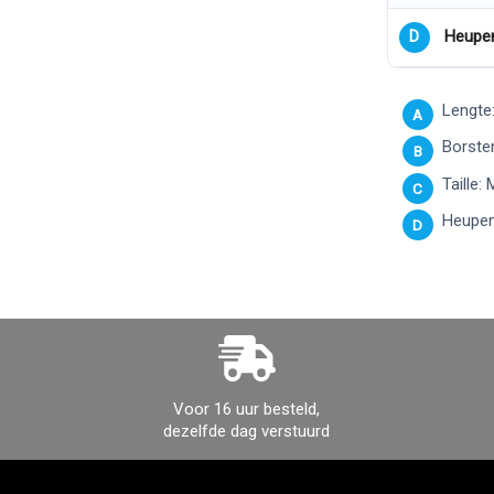
Heupe
D
Lengte:
A
Borsten
B
Taille:
C
Heupen
D
Voor 16 uur besteld,
dezelfde dag verstuurd