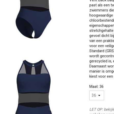
past als een tw
zwemmers die r
hoogwaardige s
chloorbestend
eigenschappen
stretchgehalte
gevoel dicht b
van een prakti
voor een veili
Standard (GRS) 
wordt gecontro
gerecycled is,
Daarnaast word
manier is omge
kiest voor een
Maat: 36
LET OP: bekijk