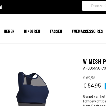
nl
HEREN
KINDEREN
TASSEN
ZWEMACCESSOIRES
W MESH P
AF006658-7
€ 69,95
€ 54,95
Geniet van het 
lichtgewicht b
Vent Back badp