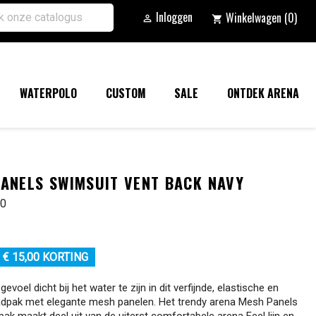
Inloggen
Winkelwagen
(0)

shopping_cart
WATERPOLO
CUSTOM
SALE
ONTDEK ARENA
ANELS SWIMSUIT VENT BACK NAVY
00
€ 15,00 KORTING
gevoel dicht bij het water te zijn in dit verfijnde, elastische en
adpak met elegante mesh panelen. Het trendy arena Mesh Panels
ak maakt deel uit van de uiterst comfortabele arena Feel lijn en