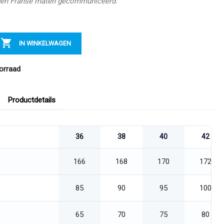
en Franse maten gecommuniceerd.

IN WINKELWAGEN
orraad
Productdetails
36
38
40
42
166
168
170
172
85
90
95
100
65
70
75
80