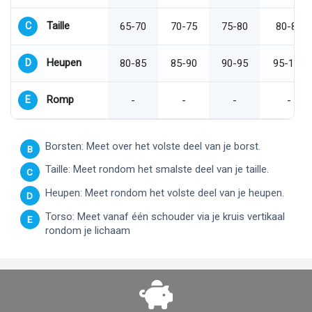
Taille
C
65-70
70-75
75-80
80-85
Heupen
D
80-85
85-90
90-95
95-100
Romp
E
-
-
-
-
Borsten: Meet over het volste deel van je borst.
B
Taille: Meet rondom het smalste deel van je taille.
C
Heupen: Meet rondom het volste deel van je heupen.
D
Torso: Meet vanaf één schouder via je kruis vertikaal
E
rondom je lichaam