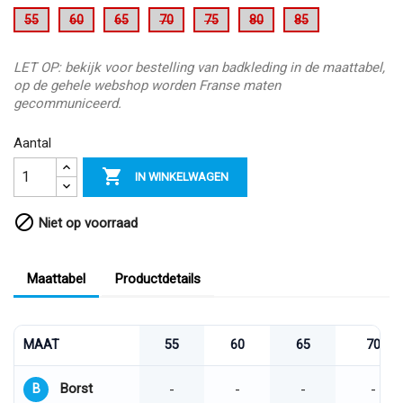
55
60
65
70
75
80
85
LET OP: bekijk voor bestelling van badkleding in de maattabel,
op de gehele webshop worden Franse maten
gecommuniceerd.
Aantal

IN WINKELWAGEN

Niet op voorraad
Maattabel
Productdetails
MAAT
55
60
65
70
Borst
B
-
-
-
-