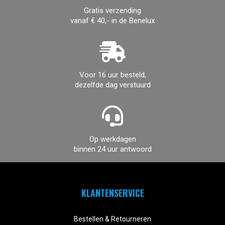
Gratis verzending
vanaf € 40,- in de Benelux
Voor 16 uur besteld,
dezelfde dag verstuurd
Op werkdagen
binnen 24 uur antwoord
KLANTENSERVICE


Bestellen & Retourneren