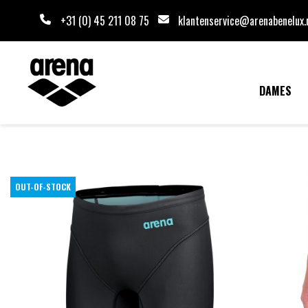
+31 (0) 45 211 08 75
klantenservice@arenabenelux.
DAMES
OUT-OF-STOCK