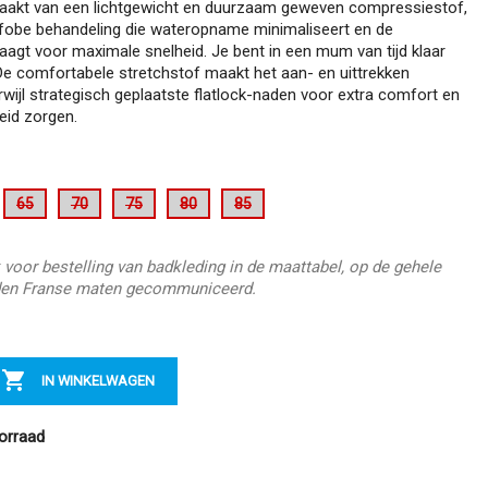
aakt van een lichtgewicht en duurzaam geweven compressiestof,
fobe behandeling die wateropname minimaliseert en de
aagt voor maximale snelheid. Je bent in een mum van tijd klaar
De comfortabele stretchstof maakt het aan- en uittrekken
erwijl strategisch geplaatste flatlock-naden voor extra comfort en
eid zorgen.
65
70
75
80
85
 voor bestelling van badkleding in de maattabel, op de gehele
en Franse maten gecommuniceerd.

IN WINKELWAGEN
orraad