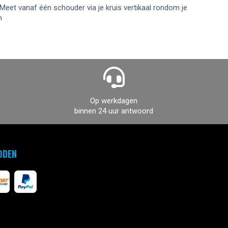
Meet vanaf één schouder via je kruis vertikaal rondom je
m
Op werkdagen
binnen 24 uur antwoord
ODEN