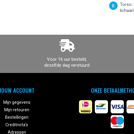
Torso: 
E
lichaa
Voor 16 uur besteld,
dezelfde dag verstuurd
JOUW ACCOUNT
ONZE BETAALMETH
Mijn gegevens
Mijn retouren
Bestellingen
Creditnota's
Adressen