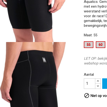
Aquatics. Gem
met een hydro
weerstand verl
voor de race! 
gemakkelijk, t
bewegingsvrijh
Maat: 55
55
60
LET OP: bekijk
webshop word
Aantal

Niet op vo