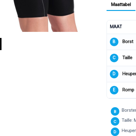
Maattabel
MAAT
Borst
B
Taille
C
Heupe
D
Romp
E
Borsten
B
Taille:
C
Heupen
D