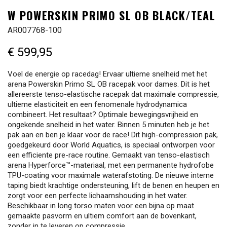
W POWERSKIN PRIMO SL OB BLACK/TEAL
AR007768-100
€ 599,95
Voel de energie op racedag! Ervaar ultieme snelheid met het
arena Powerskin Primo SL OB racepak voor dames. Dit is het
allereerste tenso-elastische racepak dat maximale compressie,
ultieme elasticiteit en een fenomenale hydrodynamica
combineert. Het resultaat? Optimale bewegingsvrijheid en
ongekende snelheid in het water. Binnen 5 minuten heb je het
pak aan en ben je klaar voor de race! Dit high-compression pak,
goedgekeurd door World Aquatics, is speciaal ontworpen voor
een efficiente pre-race routine. Gemaakt van tenso-elastisch
arena Hyperforce™-materiaal, met een permanente hydrofobe
TPU-coating voor maximale waterafstoting. De nieuwe interne
taping biedt krachtige ondersteuning, lift de benen en heupen en
zorgt voor een perfecte lichaamshouding in het water.
Beschikbaar in long torso maten voor een bijna op maat
gemaakte pasvorm en ultiem comfort aan de bovenkant,
zonder in te leveren op compressie.