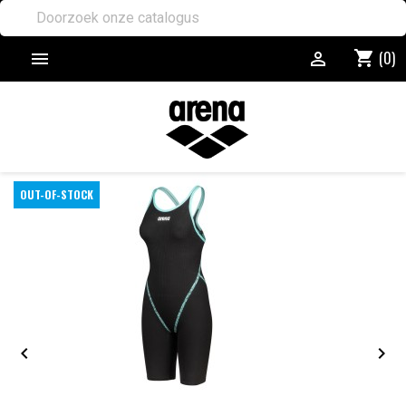
(0)
shopping_cart


OUT-OF-STOCK

