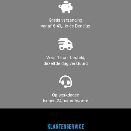
Gratis verzending
vanaf € 40,- in de Benelux
Voor 16 uur besteld,
dezelfde dag verstuurd
Op werkdagen
binnen 24 uur antwoord
KLANTENSERVICE