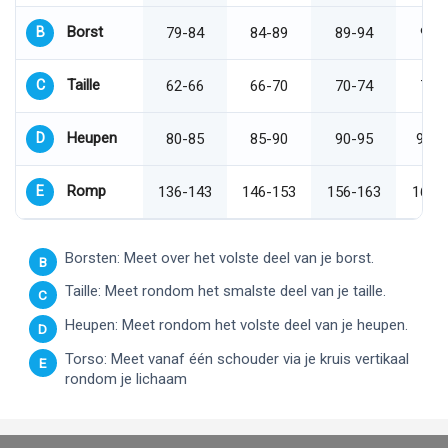
Borst
B
79-84
84-89
89-94
94-
Taille
C
62-66
66-70
70-74
74-
Heupen
D
80-85
85-90
90-95
95-1
Romp
E
136-143
146-153
156-163
166-
Borsten: Meet over het volste deel van je borst.
B
Taille: Meet rondom het smalste deel van je taille.
C
Heupen: Meet rondom het volste deel van je heupen.
D
Torso: Meet vanaf één schouder via je kruis vertikaal
E
rondom je lichaam