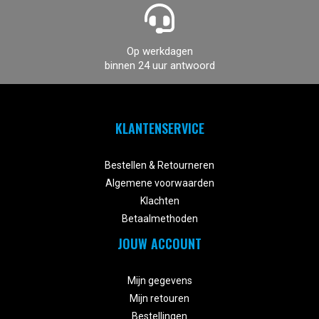
Op werkdagen
binnen 24 uur antwoord
KLANTENSERVICE


Bestellen & Retourneren
Algemene voorwaarden
Klachten
Betaalmethoden
JOUW ACCOUNT


Mijn gegevens
Mijn retouren
Bestellingen