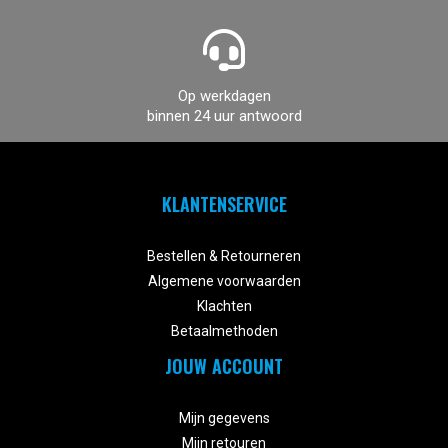
Op werkdagen
binnen 24 uur antwoord
KLANTENSERVICE


Bestellen & Retourneren
Algemene voorwaarden
Klachten
Betaalmethoden
JOUW ACCOUNT


Mijn gegevens
Mijn retouren