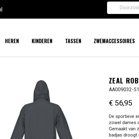
nl
HEREN
KINDEREN
TASSEN
ZWEMACCESSOIRES
ZEAL ROB
AA009032-5
€ 56,95
De sportieve e
zowel dames a
Gemaakt van za
badjas droogt 