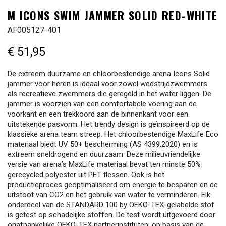
M ICONS SWIM JAMMER SOLID RED-WHITE
AF005127-401
€ 51,95
De extreem duurzame en chloorbestendige arena Icons Solid
jammer voor heren is ideaal voor zowel wedstrijdzwemmers
als recreatieve zwemmers die geregeld in het water liggen. De
jammer is voorzien van een comfortabele voering aan de
voorkant en een trekkoord aan de binnenkant voor een
uitstekende pasvorm. Het trendy design is geïnspireerd op de
klassieke arena team streep. Het chloorbestendige MaxLife Eco
materiaal biedt UV 50+ bescherming (AS 4399:2020) en is
extreem sneldrogend en duurzaam. Deze milieuvriendelijke
versie van arena’s MaxLife materiaal bevat ten minste 50%
gerecycled polyester uit PET flessen. Ook is het
productieproces geoptimaliseerd om energie te besparen en de
uitstoot van CO2 en het gebruik van water te verminderen. Elk
onderdeel van de STANDARD 100 by OEKO-TEX-gelabelde stof
is getest op schadelijke stoffen. De test wordt uitgevoerd door
onafhankelijke OEKO-TEX partnerinstituten, op basis van de