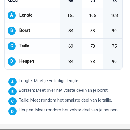
MAAT
65
70
75
Lengte
A
165
166
168
Borst
B
84
88
90
Taille
C
69
73
75
Heupen
D
84
88
90
Lengte: Meet je volledige lengte.
A
Borsten: Meet over het volste deel van je borst.
B
Taille: Meet rondom het smalste deel van je taille.
C
Heupen: Meet rondom het volste deel van je heupen.
D