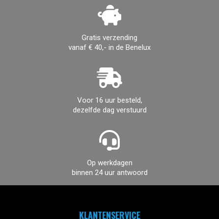
Gratis verzending
vanaf € 40,- in de Benelux
Voor 16 uur besteld,
dezelfde dag verstuurd
Op werkdagen
binnen 24 uur antwoord
KLANTENSERVICE