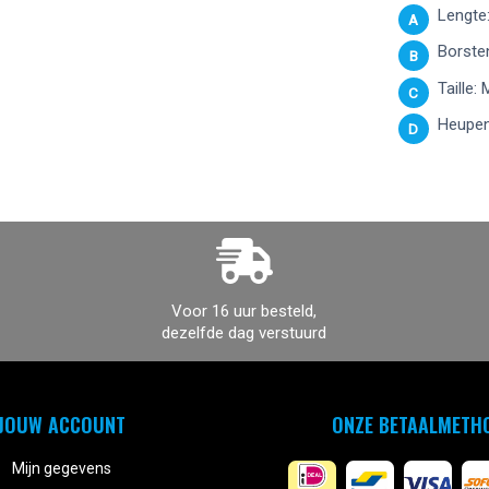
Lengte:
A
Borsten
B
Taille:
C
Heupen
D
Voor 16 uur besteld,
dezelfde dag verstuurd
JOUW ACCOUNT
ONZE BETAALMETH
Mijn gegevens