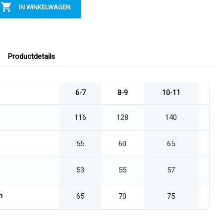

IN WINKELWAGEN
Productdetails
6-7
8-9
10-11
1
116
128
140
55
60
65
53
55
57
n
65
70
75