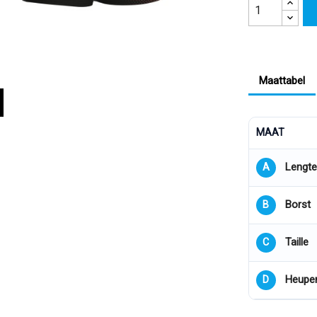
Maattabel
MAAT
Lengte
A
Borst
B
Taille
C
Heupe
D