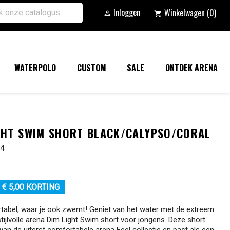
Inloggen
Winkelwagen
(0)

shopping_cart
WATERPOLO
CUSTOM
SALE
ONTDEK ARENA
GHT SWIM SHORT BLACK/CALYPSO/CORAL
04
€ 5,00 KORTING
tabel, waar je ook zwemt! Geniet van het water met de extreem
stijlvolle arena Dim Light Swim short voor jongens. Deze short
 van de uiterst comfortabele arena Feel collectie en past als een