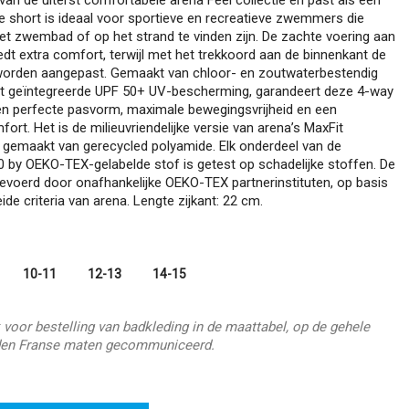
e short is ideaal voor sportieve en recreatieve zwemmers die
het zwembad of op het strand te vinden zijn. De zachte voering aan
edt extra comfort, terwijl met het trekkoord aan de binnenkant de
orden aangepast. Gemaakt van chloor- en zoutwaterbestendig
t geïntegreerde UPF 50+ UV-bescherming, garandeert deze 4-way
en perfecte pasvorm, maximale bewegingsvrijheid en een
ort. Het is de milieuvriendelijke versie van arena’s MaxFit
s gemaakt van gerecycled polyamide. Elk onderdeel van de
by OEKO-TEX-gelabelde stof is getest op schadelijke stoffen. De
gevoerd door onafhankelijke OEKO-TEX partnerinstituten, op basis
ide criteria van arena. Lengte zijkant: 22 cm.
10-11
12-13
14-15
 voor bestelling van badkleding in de maattabel, op de gehele
en Franse maten gecommuniceerd.