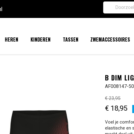
nl
HEREN
KINDEREN
TASSEN
ZWEMACCESSOIRES
B DIM LI
AF008147-5
€ 23,95
€ 18,95
Voel je comfor
elastische en 
maakt deel uit