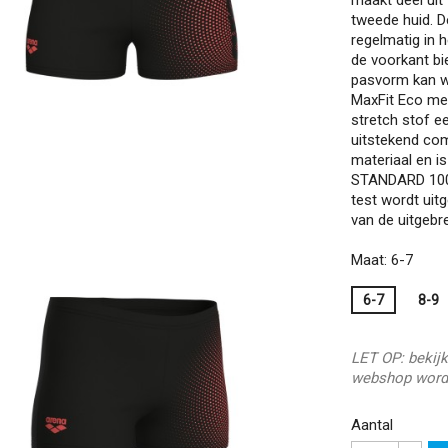
tweede huid. D
regelmatig in 
de voorkant bi
pasvorm kan w
MaxFit Eco me
stretch stof e
uitstekend comf
materiaal en i
STANDARD 100 
test wordt uit
van de uitgebre
Maat: 6-7
6-7
8-9
LET OP: bekijk
webshop word
Aantal