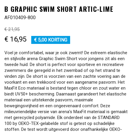
B GRAPHIC SWIM SHORT ARTIC-LIME
AF010409-800
€ 21,95
€ 16,95
€ 5,00 KORTING
Voel je comfortabel, waar je ook zwemt! De extreem elastische
en stijlvolle arena Graphic Swim Short voor jongens zit als een
tweede huid. De short is perfect voor sportieve en recreatieve
zwemmers die geregeld in het zwembad of op het strand te
vinden zijn. De short is voorzien van een zachte voering aan de
voorkant en een trekkoord voor een aangename pasvorm. Het
MaxFit Eco materiaal is bestand tegen chloor en zout water en
biedt UV50+ bescherming. Daarnaast garandeert het elastische
materiaal een uitstekende pasvorm, maximale
bewegingsvrijheid en een ongeevenaard comfort. Deze
milieuvriendelijke versie van arena’s MaxFit materiaal is gemaakt
met gerecycled polyamide. Elk onderdeel van de STANDARD
100 by OEKO-TEX-gelabelde stof is getest op schadelijke
stoffen. De test wordt uitgevoerd door onafhankelijke OEKO-