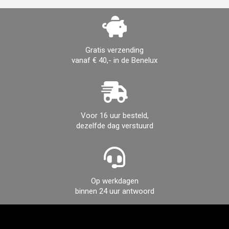
Gratis verzending
vanaf € 40,- in de Benelux
Voor 16 uur besteld,
dezelfde dag verstuurd
Op werkdagen
binnen 24 uur antwoord