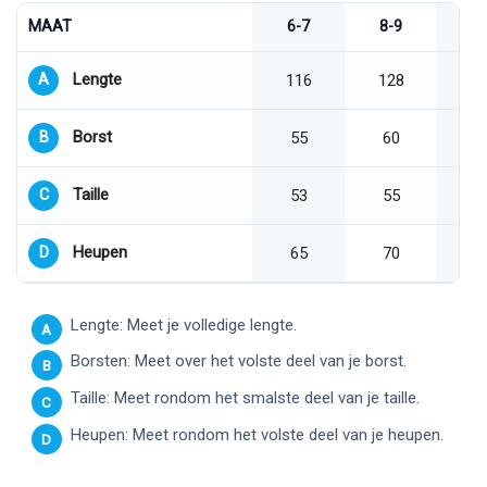
MAAT
6-7
8-9
1
Lengte
A
116
128
Borst
B
55
60
Taille
C
53
55
Heupen
D
65
70
Lengte: Meet je volledige lengte.
A
Borsten: Meet over het volste deel van je borst.
B
Taille: Meet rondom het smalste deel van je taille.
C
Heupen: Meet rondom het volste deel van je heupen.
D