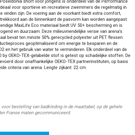
na Poseidonia short voor jongens is onderdeel van de Performance
s ideaal voor sportieve en recreatieve zwemmers die regelmatig in
 vinden zijn. De voering aan de voorkant biedt extra comfort,
t trekkoord aan de binnenkant de pasvorm kan worden aangepast.
endige MaxLife Eco materiaal biedt UV 50+ bescherming en is
ogend en duurzaam. Deze milieuvriendelijke versie van arena’s
aal bevat ten minste 50% gerecycled polyester uit PET flessen.
ductieproces geoptimaliseerd om energie te besparen en de
O2 en het gebruik van water te verminderen. Elk onderdeel van de
by OEKO-TEX-gelabelde stof is getest op schadelijke stoffen. De
gevoerd door onafhankelijke OEKO-TEX partnerinstituten, op basis
ide criteria van arena. Lengte zijkant: 22 cm.
 voor bestelling van badkleding in de maattabel, op de gehele
en Franse maten gecommuniceerd.