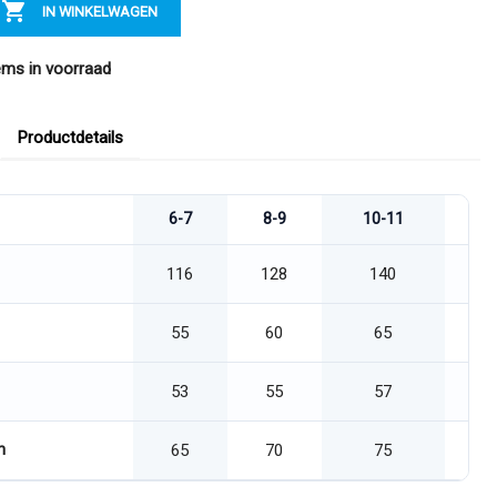

IN WINKELWAGEN
ems in voorraad
Productdetails
6-7
8-9
10-11
1
116
128
140
55
60
65
53
55
57
n
65
70
75