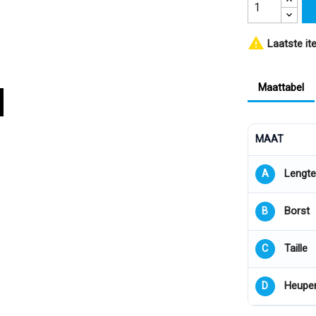

Laatste it
Maattabel
MAAT
Lengte
A
Borst
B
Taille
C
Heupe
D