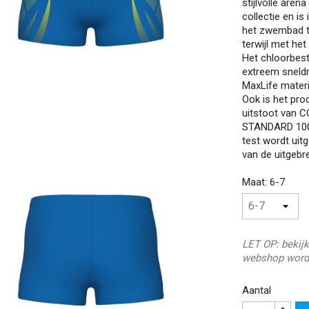
stijlvolle are
collectie en i
het zwembad te
terwijl met he
Het chloorbest
extreem sneldr
MaxLife materi
Ook is het pro
uitstoot van C
STANDARD 100 
test wordt uit
van de uitgebre
Maat: 6-7
LET OP: bekijk
webshop word
Aantal