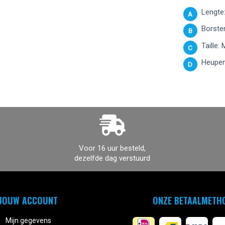
Lengte:
A
Borsten
B
Taille:
C
Heupen
D
Voor 16 uur besteld,
dezelfde dag verstuurd
JOUW ACCOUNT
ONZE BETAALMETH
Mijn gegevens