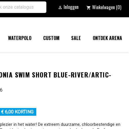
Inloggen
Winkelwagen
(0)

shopping_cart
WATERPOLO
CUSTOM
SALE
ONTDEK ARENA
ONIA SWIM SHORT BLUE-RIVER/ARTIC-
06
€ 6,00 KORTING
lezier in het water! De extreem duurzame, chloorbestendige en