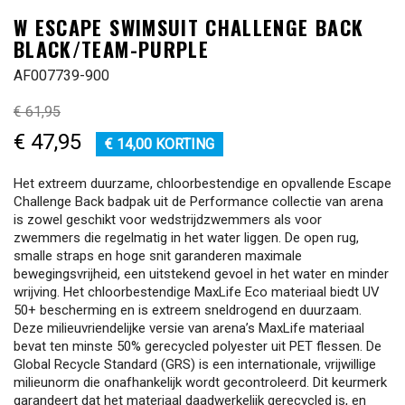
W ESCAPE SWIMSUIT CHALLENGE BACK
BLACK/TEAM-PURPLE
AF007739-900
€ 61,95
€ 47,95
€ 14,00 KORTING
Het extreem duurzame, chloorbestendige en opvallende Escape
Challenge Back badpak uit de Performance collectie van arena
is zowel geschikt voor wedstrijdzwemmers als voor
zwemmers die regelmatig in het water liggen. De open rug,
smalle straps en hoge snit garanderen maximale
bewegingsvrijheid, een uitstekend gevoel in het water en minder
wrijving. Het chloorbestendige MaxLife Eco materiaal biedt UV
50+ bescherming en is extreem sneldrogend en duurzaam.
Deze milieuvriendelijke versie van arena’s MaxLife materiaal
bevat ten minste 50% gerecycled polyester uit PET flessen. De
Global Recycle Standard (GRS) is een internationale, vrijwillige
milieunorm die onafhankelijk wordt gecontroleerd. Dit keurmerk
garandeert dat het materiaal daadwerkelijk gerecycled is, en