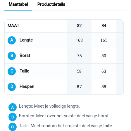
Maattabel
Productdetails
MAAT
32
34
36
Lengte
A
163
165
16
Borst
B
75
80
85
Taille
C
58
63
65
Heupen
D
87
88
90
Lengte: Meet je volledige lengte.
A
Borsten: Meet over het volste deel van je borst.
B
Taille: Meet rondom het smalste deel van je taille.
C