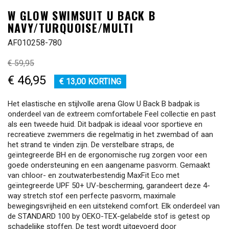
W GLOW SWIMSUIT U BACK B
NAVY/TURQUOISE/MULTI
AF010258-780
€ 59,95
€ 46,95
€ 13,00 KORTING
Het elastische en stijlvolle arena Glow U Back B badpak is
onderdeel van de extreem comfortabele Feel collectie en past
als een tweede huid. Dit badpak is ideaal voor sportieve en
recreatieve zwemmers die regelmatig in het zwembad of aan
het strand te vinden zijn. De verstelbare straps, de
geïntegreerde BH en de ergonomische rug zorgen voor een
goede ondersteuning en een aangename pasvorm. Gemaakt
van chloor- en zoutwaterbestendig MaxFit Eco met
geïntegreerde UPF 50+ UV-bescherming, garandeert deze 4-
way stretch stof een perfecte pasvorm, maximale
bewegingsvrijheid en een uitstekend comfort. Elk onderdeel van
de STANDARD 100 by OEKO-TEX-gelabelde stof is getest op
schadelijke stoffen. De test wordt uitgevoerd door