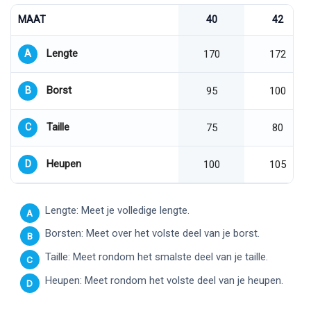
MAAT
40
42
Lengte
A
170
172
Borst
B
95
100
Taille
C
75
80
Heupen
D
100
105
Lengte: Meet je volledige lengte.
A
Borsten: Meet over het volste deel van je borst.
B
Taille: Meet rondom het smalste deel van je taille.
C
Heupen: Meet rondom het volste deel van je heupen.
D