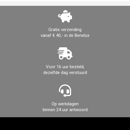
Gratis verzending
vanaf € 40,- in de Benelux
Voor 16 uur besteld,
dezelfde dag verstuurd
Op werkdagen
binnen 24 uur antwoord