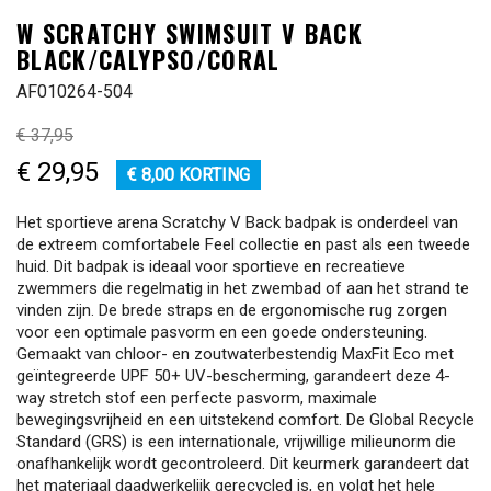
W SCRATCHY SWIMSUIT V BACK
BLACK/CALYPSO/CORAL
AF010264-504
€ 37,95
€ 29,95
€ 8,00 KORTING
Het sportieve arena Scratchy V Back badpak is onderdeel van
de extreem comfortabele Feel collectie en past als een tweede
huid. Dit badpak is ideaal voor sportieve en recreatieve
zwemmers die regelmatig in het zwembad of aan het strand te
vinden zijn. De brede straps en de ergonomische rug zorgen
voor een optimale pasvorm en een goede ondersteuning.
Gemaakt van chloor- en zoutwaterbestendig MaxFit Eco met
geïntegreerde UPF 50+ UV-bescherming, garandeert deze 4-
way stretch stof een perfecte pasvorm, maximale
bewegingsvrijheid en een uitstekend comfort. De Global Recycle
Standard (GRS) is een internationale, vrijwillige milieunorm die
onafhankelijk wordt gecontroleerd. Dit keurmerk garandeert dat
het materiaal daadwerkelijk gerecycled is, en volgt het hele