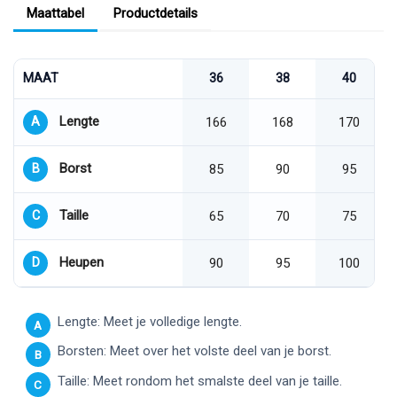
Maattabel
Productdetails
MAAT
36
38
40
Lengte
A
166
168
170
Borst
B
85
90
95
Taille
C
65
70
75
Heupen
D
90
95
100
Lengte: Meet je volledige lengte.
A
Borsten: Meet over het volste deel van je borst.
B
Taille: Meet rondom het smalste deel van je taille.
C