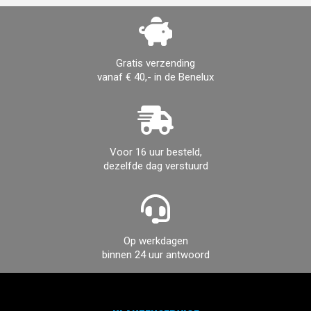
Gratis verzending
vanaf € 40,- in de Benelux
Voor 16 uur besteld,
dezelfde dag verstuurd
Op werkdagen
binnen 24 uur antwoord