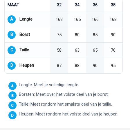
MAAT
32
34
36
38
Lengte
A
163
165
166
168
Borst
B
75
80
85
90
Taille
C
58
63
65
70
Heupen
D
87
88
90
95
Lengte: Meet je volledige lengte.
A
Borsten: Meet over het volste deel van je borst.
B
Taille: Meet rondom het smalste deel van je taille.
C
Heupen: Meet rondom het volste deel van je heupen.
D