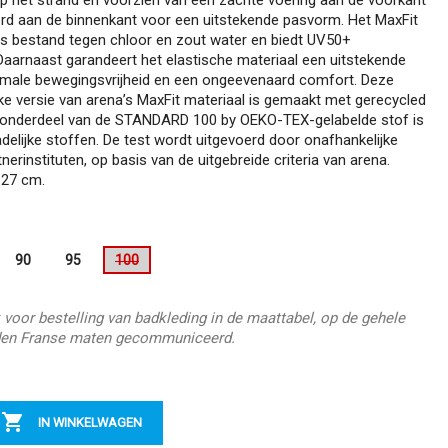
rd aan de binnenkant voor een uitstekende pasvorm. Het MaxFit
is bestand tegen chloor en zout water en biedt UV50+
aarnaast garandeert het elastische materiaal een uitstekende
male bewegingsvrijheid en een ongeevenaard comfort. Deze
ijke versie van arena’s MaxFit materiaal is gemaakt met gerecycled
k onderdeel van de STANDARD 100 by OEKO-TEX-gelabelde stof is
delijke stoffen. De test wordt uitgevoerd door onafhankelijke
erinstituten, op basis van de uitgebreide criteria van arena.
 27 cm.
90
95
100
 voor bestelling van badkleding in de maattabel, op de gehele
en Franse maten gecommuniceerd.

IN WINKELWAGEN