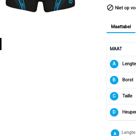

Niet op vo
Maattabel
MAAT
Lengte
A
Borst
B
Taille
C
Heupe
D
Lengte:
A