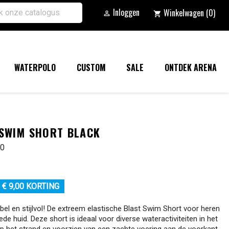
Inloggen
Winkelwagen
(0)

shopping_cart
WATERPOLO
CUSTOM
SALE
ONTDEK ARENA
 SWIM SHORT BLACK
00
€ 9,00 KORTING
bel en stijlvol! De extreem elastische Blast Swim Short voor heren
ede huid. Deze short is ideaal voor diverse wateractiviteiten in het
 het strand en voorzien van een zachte voering aan de voorkant