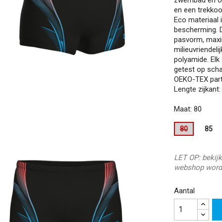
en een trekkoo
Eco materiaal 
bescherming. D
pasvorm, maxi
milieuvriendel
polyamide. El
getest op scha
OEKO-TEX partn
Lengte zijkant:
Maat: 80
80
85
LET OP: bekijk
webshop word
Aantal