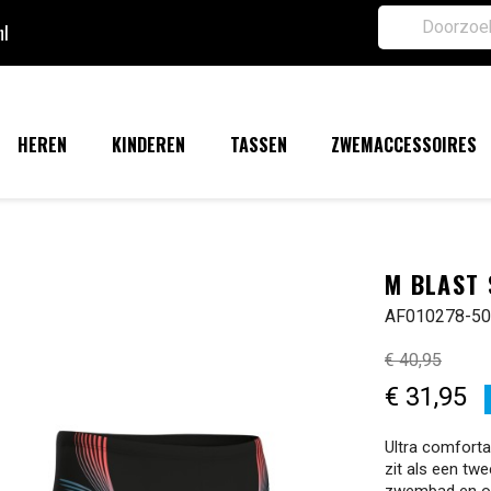
nl
HEREN
KINDEREN
TASSEN
ZWEMACCESSOIRES
M BLAST
AF010278-5
€ 40,95
€ 31,95
Ultra comforta
zit als een twe
zwembad en op