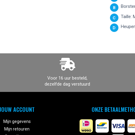
Borsten
B
Taille:
C
Heupen
D
Voor 16 uur besteld,
dezelfde dag verstuurd
JOUW ACCOUNT
ONZE BETAALMETH
Mijn gegevens
Mijn retouren