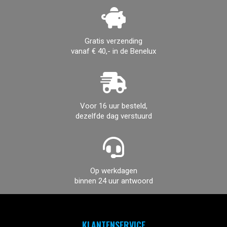
Gratis verzending
vanaf € 40,- in de Benelux
Voor 16 uur besteld,
dezelfde dag verstuurd
Op werkdagen
binnen 24 uur antwoord
KLANTENSERVICE