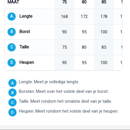
MAAT
75
80
85
90
Lengte
A
168
172
178
180
Borst
B
90
95
100
105
Taille
C
75
80
85
90
Heupen
D
90
95
100
105
Lengte: Meet je volledige lengte.
A
Borsten: Meet over het volste deel van je borst.
B
Taille: Meet rondom het smalste deel van je taille.
C
Heupen: Meet rondom het volste deel van je heupen.
D