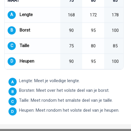
MAAT
75
80
85
Lengte
A
168
172
178
Borst
B
90
95
100
Taille
C
75
80
85
Heupen
D
90
95
100
Lengte: Meet je volledige lengte.
A
Borsten: Meet over het volste deel van je borst.
B
Taille: Meet rondom het smalste deel van je taille.
C
Heupen: Meet rondom het volste deel van je heupen.
D