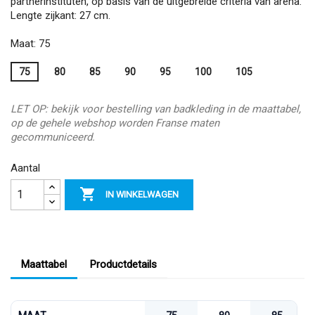
partnerinstituten, op basis van de uitgebreide criteria van arena.
Lengte zijkant: 27 cm.
Maat: 75
75
80
85
90
95
100
105
LET OP: bekijk voor bestelling van badkleding in de maattabel,
op de gehele webshop worden Franse maten
gecommuniceerd.
Aantal

IN WINKELWAGEN
Maattabel
Productdetails