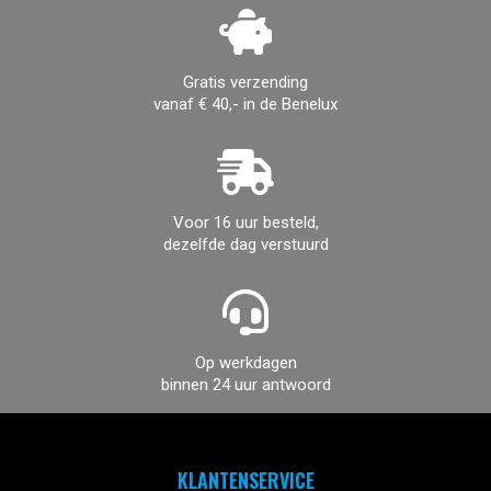
Gratis verzending
vanaf € 40,- in de Benelux
Voor 16 uur besteld,
dezelfde dag verstuurd
Op werkdagen
binnen 24 uur antwoord
KLANTENSERVICE