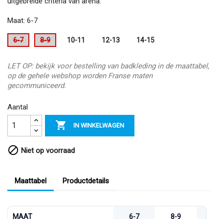
uitgebreide criteria van arena.
Maat: 6-7
6-7
8-9
10-11
12-13
14-15
LET OP: bekijk voor bestelling van badkleding in de maattabel,
op de gehele webshop worden Franse maten
gecommuniceerd.
Aantal

IN WINKELWAGEN

Niet op voorraad
Maattabel
Productdetails
MAAT
6-7
8-9
1