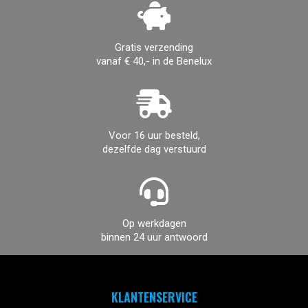
Gratis verzending
vanaf € 40,- in de Benelux
Voor 16 uur besteld,
dezelfde dag verstuurd
Op werkdagen
binnen 24 uur antwoord
KLANTENSERVICE