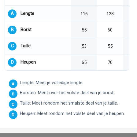
Lengte
A
116
128
Borst
B
55
60
Taille
C
53
55
Heupen
D
65
70
Lengte: Meet je volledige lengte.
A
Borsten: Meet over het volste deel van je borst.
B
Taille: Meet rondom het smalste deel van je taille.
C
Heupen: Meet rondom het volste deel van je heupen.
D