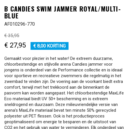
B CANDIES SWIM JAMMER ROYAL/MULTI-
BLUE
AF010296-770
€ 35,95
€ 27,95
€ 8,00 KORTING
Gemaakt voor plezier in het water! De extreem duurzame,
chloorbestendige en stijlvolle arena Candies jammer voor
jongens is onderdeel van de Performance collectie en is ideaal
voor sportieve en recreatieve zwemmers die regelmatig in het
zwembad te vinden zijn. De voering aan de voorkant biedt extra
comfort, terwijl met het trekkoord aan de binnenkant de
pasvorm kan worden aangepast. Het chloorbestendige MaxLife
Eco materiaal biedt UV 50+ bescherming en is extreem
sneldrogend en duurzaam. Deze milieuvriendelijke versie van
arena’s MaxLife materiaal bevat ten minste 50% gerecycled
polyester uit PET flessen. Ook is het productieproces
geoptimaliseerd om energie te besparen en de uitstoot van
CO2 en het gebruik van water te verminderen. Elk onderdeel van