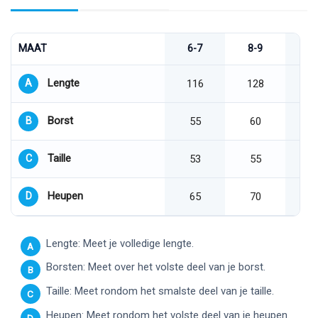
MAAT
6-7
8-9
1
Lengte
A
116
128
Borst
B
55
60
Taille
C
53
55
Heupen
D
65
70
Lengte: Meet je volledige lengte.
A
Borsten: Meet over het volste deel van je borst.
B
Taille: Meet rondom het smalste deel van je taille.
C
Heupen: Meet rondom het volste deel van je heupen.
D