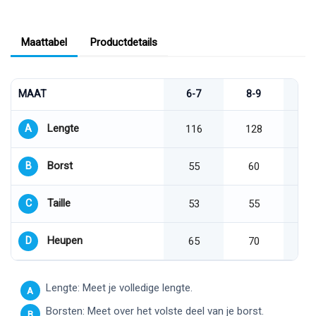
Maattabel
Productdetails
MAAT
6-7
8-9
1
Lengte
A
116
128
Borst
B
55
60
Taille
C
53
55
Heupen
D
65
70
Lengte: Meet je volledige lengte.
A
Borsten: Meet over het volste deel van je borst.
B