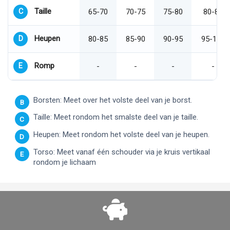
Taille
C
65-70
70-75
75-80
80-85
Heupen
D
80-85
85-90
90-95
95-100
Romp
E
-
-
-
-
Borsten: Meet over het volste deel van je borst.
B
Taille: Meet rondom het smalste deel van je taille.
C
Heupen: Meet rondom het volste deel van je heupen.
D
Torso: Meet vanaf één schouder via je kruis vertikaal
E
rondom je lichaam