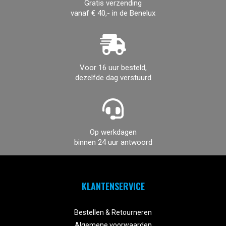
Gratis verzending
vanaf € 40,- in de Benelux
Voor 16 uur besteld,
dezelfde dag verstuurd
Op werkdagen
binnen 24 uur antwoord
KLANTENSERVICE


Bestellen & Retourneren
Algemene voorwaarden