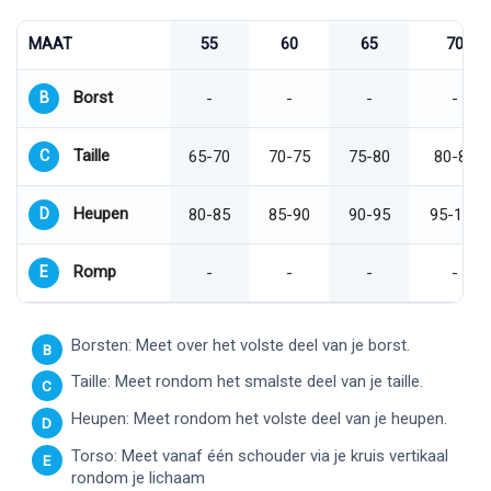
MAAT
55
60
65
70
Borst
B
-
-
-
-
Taille
C
65-70
70-75
75-80
80-85
Heupen
D
80-85
85-90
90-95
95-100
Romp
E
-
-
-
-
Borsten: Meet over het volste deel van je borst.
B
Taille: Meet rondom het smalste deel van je taille.
C
Heupen: Meet rondom het volste deel van je heupen.
D
Torso: Meet vanaf één schouder via je kruis vertikaal
E
rondom je lichaam