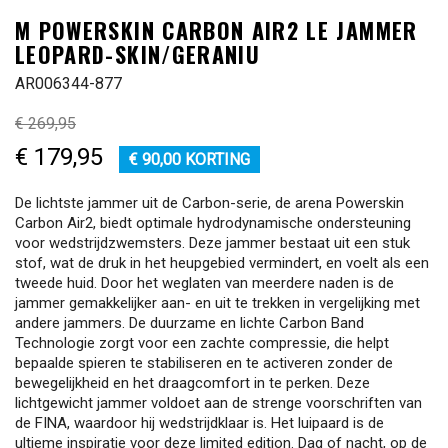
M POWERSKIN CARBON AIR2 LE JAMMER
LEOPARD-SKIN/GERANIU
AR006344-877
€ 269,95
€ 179,95
€ 90,00 KORTING
De lichtste jammer uit de Carbon-serie, de arena Powerskin
Carbon Air2, biedt optimale hydrodynamische ondersteuning
voor wedstrijdzwemsters. Deze jammer bestaat uit een stuk
stof, wat de druk in het heupgebied vermindert, en voelt als een
tweede huid. Door het weglaten van meerdere naden is de
jammer gemakkelijker aan- en uit te trekken in vergelijking met
andere jammers. De duurzame en lichte Carbon Band
Technologie zorgt voor een zachte compressie, die helpt
bepaalde spieren te stabiliseren en te activeren zonder de
bewegelijkheid en het draagcomfort in te perken. Deze
lichtgewicht jammer voldoet aan de strenge voorschriften van
de FINA, waardoor hij wedstrijdklaar is. Het luipaard is de
ultieme inspiratie voor deze limited edition. Dag of nacht, op de