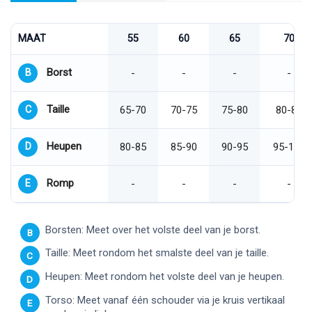
MAAT
55
60
65
70
Borst
B
-
-
-
-
Taille
C
65-70
70-75
75-80
80-85
Heupen
D
80-85
85-90
90-95
95-100
Romp
E
-
-
-
-
Borsten: Meet over het volste deel van je borst.
B
Taille: Meet rondom het smalste deel van je taille.
C
Heupen: Meet rondom het volste deel van je heupen.
D
Torso: Meet vanaf één schouder via je kruis vertikaal
E