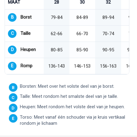
MAAT
28
30
32
34
Borst
B
79-84
84-89
89-94
94-
Taille
C
62-66
66-70
70-74
74-
Heupen
D
80-85
85-90
90-95
95-1
Romp
E
136-143
146-153
156-163
166-
Borsten: Meet over het volste deel van je borst.
B
Taille: Meet rondom het smalste deel van je taille.
C
Heupen: Meet rondom het volste deel van je heupen.
D
Torso: Meet vanaf één schouder via je kruis vertikaal
E
rondom je lichaam