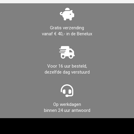
Gratis verzending
vanaf € 40,- in de Benelux
Voor 16 uur besteld,
dezelfde dag verstuurd
Op werkdagen
binnen 24 uur antwoord