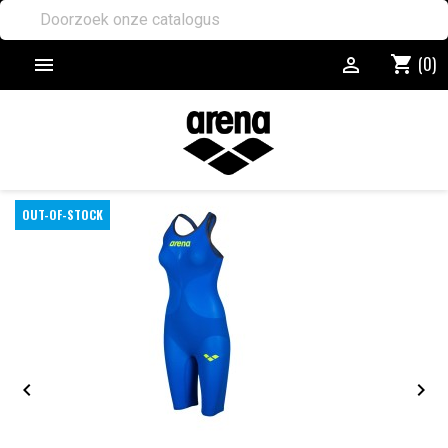
(0)
shopping_cart


OUT-OF-STOCK

