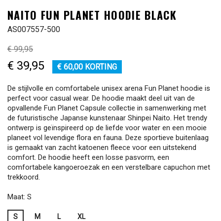
NAITO FUN PLANET HOODIE BLACK
AS007557-500
€ 99,95
€ 39,95
€ 60,00 KORTING
De stijlvolle en comfortabele unisex arena Fun Planet hoodie is
perfect voor casual wear. De hoodie maakt deel uit van de
opvallende Fun Planet Capsule collectie in samenwerking met
de futuristische Japanse kunstenaar Shinpei Naito. Het trendy
ontwerp is geïnspireerd op de liefde voor water en een mooie
planeet vol levendige flora en fauna. Deze sportieve buitenlaag
is gemaakt van zacht katoenen fleece voor een uitstekend
comfort. De hoodie heeft een losse pasvorm, een
comfortabele kangoeroezak en een verstelbare capuchon met
trekkoord.
Maat: S
S
M
L
XL