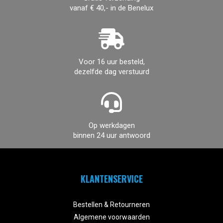
vanaf € 40,- in de Benelux
Voor 16 uur besteld,
dezelfde dag verstuurd
Op werkdagen
binnen 24 uur antwoord
KLANTENSERVICE


Bestellen & Retourneren
Algemene voorwaarden