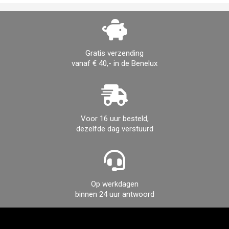
Gratis verzending
vanaf € 40,- in de Benelux
Voor 16 uur besteld,
dezelfde dag verstuurd
Op werkdagen
binnen 24 uur antwoord