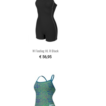

Snel bekijken
W Finding HL R Black
€ 56,95