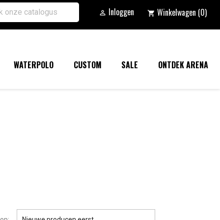
Inloggen
Winkelwagen
(0)

shopping_cart
WATERPOLO
CUSTOM
SALE
ONTDEK ARENA

op:
Nieuwe producen eerst