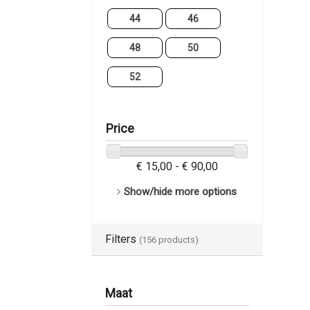
44
46
48
50
52
Price
€ 15,00 - € 90,00
Show/hide more options
Filters
(156 products)
Maat