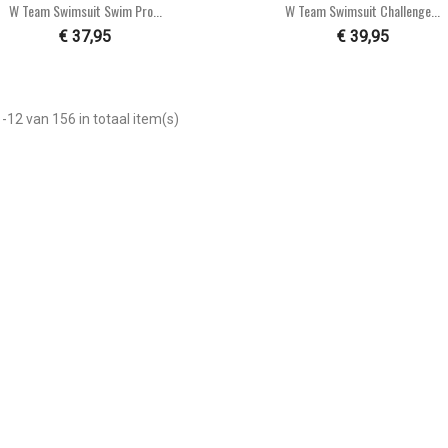


Snel bekijken
Snel bekijken
W Team Swimsuit Swim Pro...
W Team Swimsuit Challenge...
€ 37,95
€ 39,95
-12 van 156 in totaal item(s)