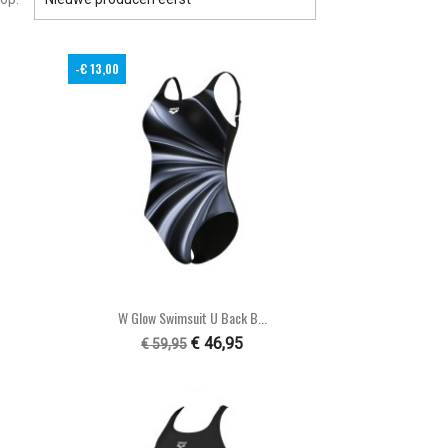
-€ 13,00

Snel bekijken
W Glow Swimsuit U Back B...
€ 46,95
€ 59,95