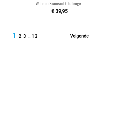

Snel bekijken
W Team Swimsuit Challenge...
€ 39,95
1

Volgende
2
3
…
13