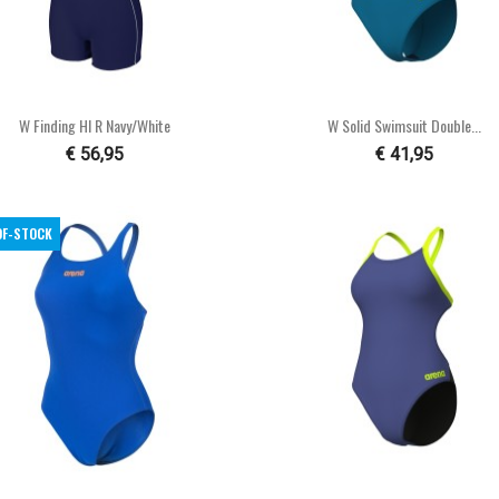


Snel bekijken
Snel bekijken
W Finding Hl R Navy/white
W Solid Swimsuit Double...
€ 56,95
€ 41,95
OF-STOCK