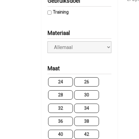
Gebruiksdoel
Training
Materiaal
Maat
24
26
28
30
32
34
36
38
40
42