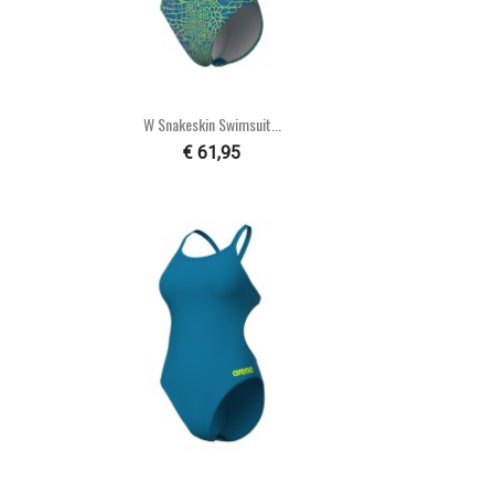

Snel bekijken
W Snakeskin Swimsuit...
€ 61,95