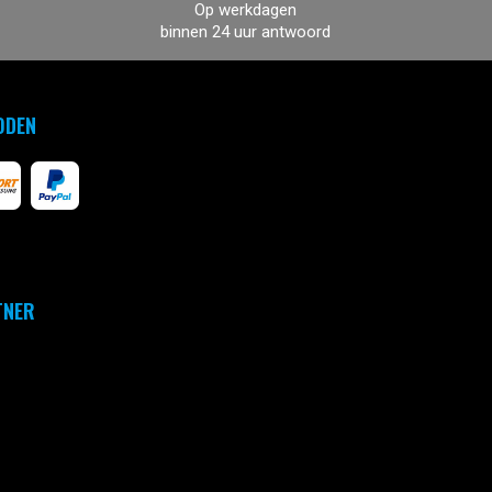
Op werkdagen
binnen 24 uur antwoord
ODEN
TNER