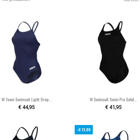


Snel bekijken
Snel bekijken
W Team Swimsuit Light Drop...
W Swimsuit Swim Pro Solid...
€ 44,95
€ 41,95
-€ 13,00