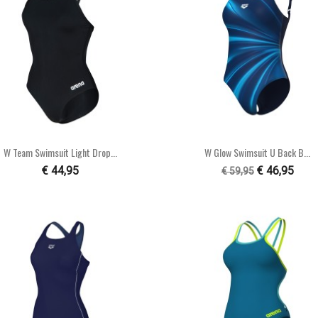


Snel bekijken
Snel bekijken
W Team Swimsuit Light Drop...
W Glow Swimsuit U Back B...
€ 44,95
€ 46,95
€ 59,95