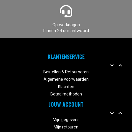
Op werkdagen
binnen 24 uur antwoord
KLANTENSERVICE


Bestellen & Retourneren
Algemene voorwaarden
Klachten
Betaalmethoden
JOUW ACCOUNT


Mijn gegevens
Mijn retouren