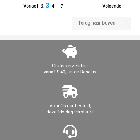
3


Vorige
Volgende
1
2
4
…
7

Terug naar boven
Gratis verzending
vanaf € 40,- in de Benelux
Voor 16 uur besteld,
dezelfde dag verstuurd