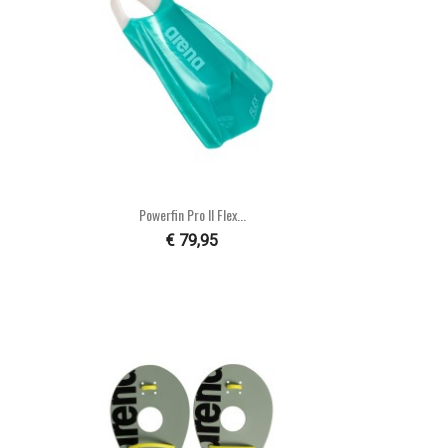

Snel bekijken
Powerfin Pro II Flex...
€ 79,95