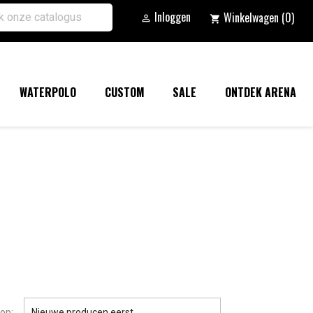
Inloggen
Winkelwagen
(0)

shopping_cart
WATERPOLO
CUSTOM
SALE
ONTDEK ARENA

op:
Nieuwe producen eerst