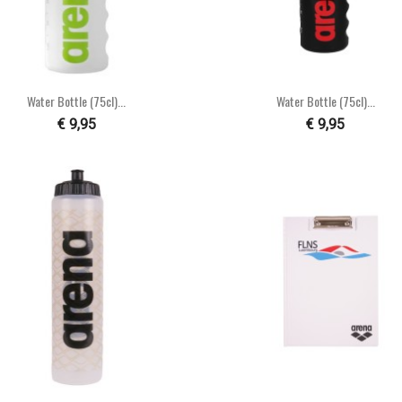


Snel bekijken
Snel bekijken
Water Bottle (75cl)...
Water Bottle (75cl)...
€ 9,95
€ 9,95