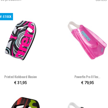
OF-STOCK


Snel bekijken
Snel bekijken
Printed Kickboard Illusion
Powerfin Pro II Flex...
€ 31,95
€ 79,95