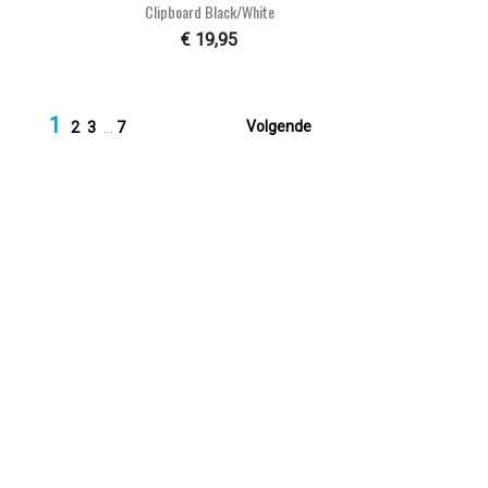

Snel bekijken
Clipboard Black/white
€ 19,95
1

Volgende
2
3
…
7