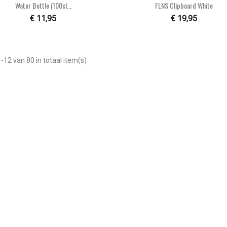


Snel bekijken
Snel bekijken
Water Bottle (100cl...
FLNS Clipboard White
€ 11,95
€ 19,95
-12 van 80 in totaal item(s)