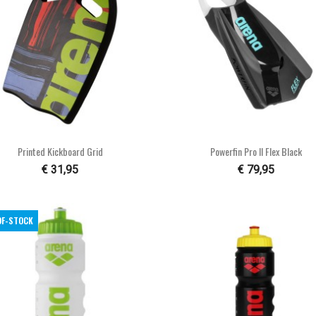


Snel bekijken
Snel bekijken
Printed Kickboard Grid
Powerfin Pro II Flex Black
€ 31,95
€ 79,95
OF-STOCK