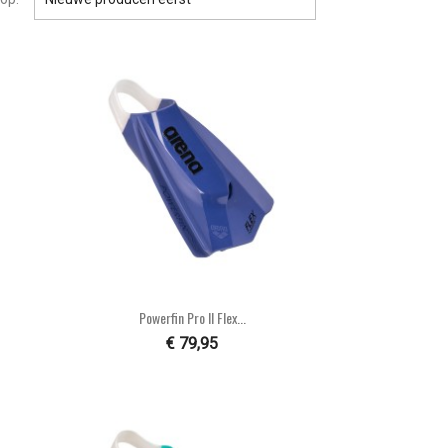

Snel bekijken
Powerfin Pro II Flex...
€ 79,95