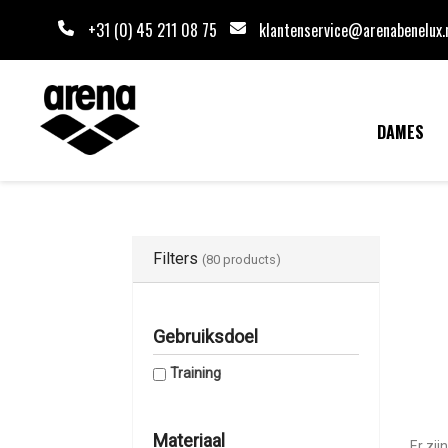
+31 (0) 45 211 08 75
klantenservice@arenabenelux.
DAMES
Filters
(80 products)
Gebruiksdoel
Training
Materiaal
Er zij