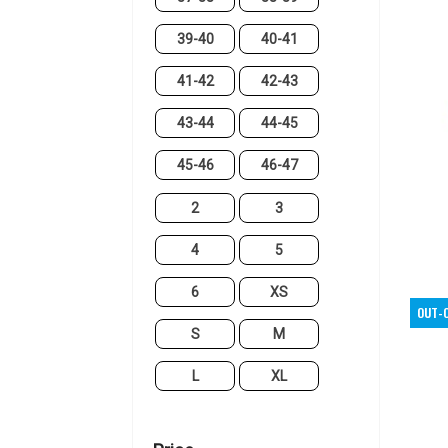
39-40
40-41
41-42
42-43
43-44
44-45
45-46
46-47
2
3
4
5
6
XS
OUT-
S
M
L
XL