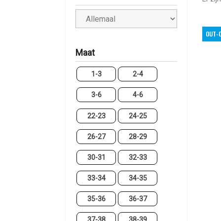
OUT-
Maat
1-3
2-4
3-6
4-6
22-23
24-25
26-27
28-29
30-31
32-33
33-34
34-35
35-36
36-37
37-38
38-39