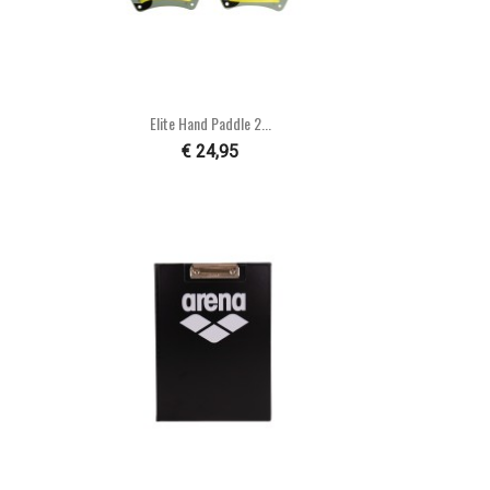

Snel bekijken
Elite Hand Paddle 2...
€ 24,95