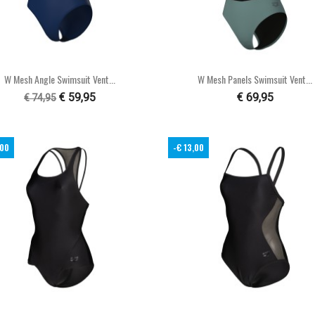


Snel bekijken
Snel bekijken
W Mesh Angle Swimsuit Vent...
W Mesh Panels Swimsuit Vent...
€ 59,95
€ 69,95
€ 74,95
,00
-€ 13,00