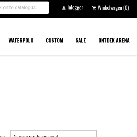
Inloggen
Winkelwagen
(0)

shopping_cart
WATERPOLO
CUSTOM
SALE
ONTDEK ARENA

op:
Nieuwe producen eerst