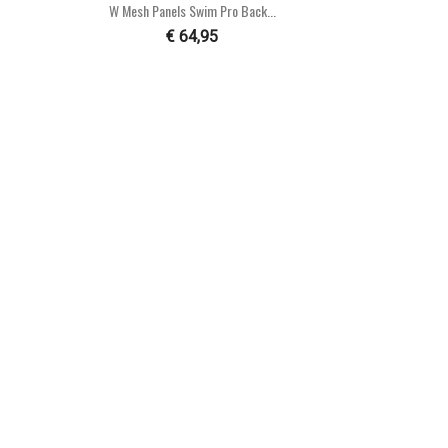

Snel bekijken
W Mesh Panels Swim Pro Back...
€ 64,95