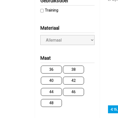
Gebruiksdoel
Training
Materiaal
Maat
36
38
40
42
44
46
48
-€ 15