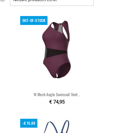
OUT-OF-STOCK

Snel bekijken
W Mesh Angle Swimsuit Vent...
€ 74,95
-€ 15,00