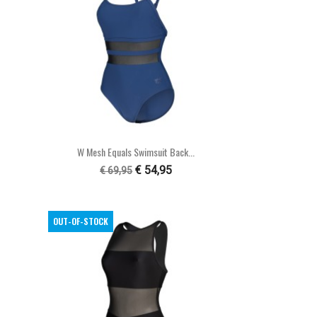

Snel bekijken
W Mesh Equals Swimsuit Back...
€ 54,95
€ 69,95
OUT-OF-STOCK