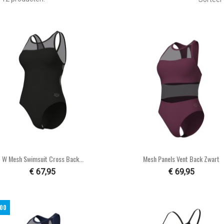


Snel bekijken
Snel bekijken
W Mesh Swimsuit Cross Back...
Mesh Panels Vent Back Zwart
€ 67,95
€ 69,95
,00