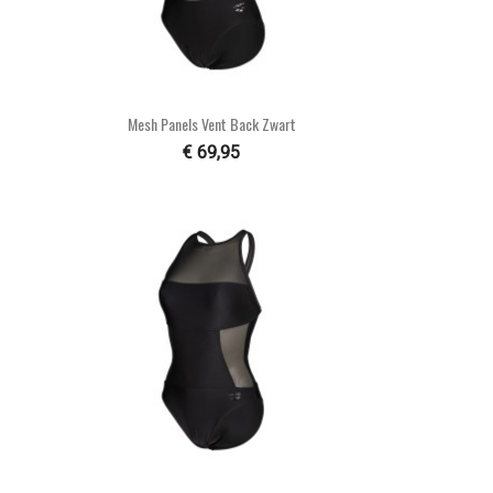

Snel bekijken
Mesh Panels Vent Back Zwart
€ 69,95