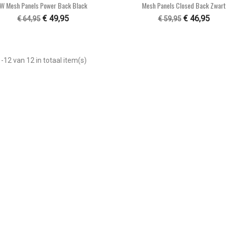


Snel bekijken
Snel bekijken
W Mesh Panels Power Back Black
Mesh Panels Closed Back Zwart
€ 49,95
€ 46,95
€ 64,95
€ 59,95
-12 van 12 in totaal item(s)