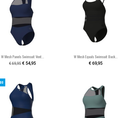


Snel bekijken
Snel bekijken
W Mesh Panels Swimsuit Vent...
W Mesh Equals Swimsuit Back...
€ 54,95
€ 69,95
€ 69,95
,00