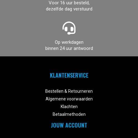
Voor 16 uur besteld,
dezelfde dag verstuurd
Op werkdagen
binnen 24 uur antwoord
KLANTENSERVICE


Bestellen & Retourneren
Algemene voorwaarden
Klachten
Betaalmethoden
JOUW ACCOUNT

