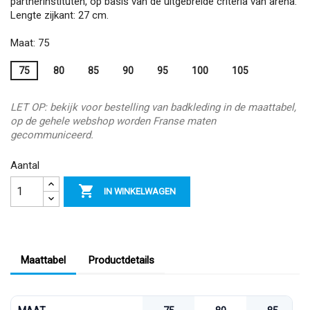
partnerinstituten, op basis van de uitgebreide criteria van arena.
Lengte zijkant: 27 cm.
Maat: 75
75
80
85
90
95
100
105
LET OP: bekijk voor bestelling van badkleding in de maattabel,
op de gehele webshop worden Franse maten
gecommuniceerd.
Aantal

IN WINKELWAGEN
Maattabel
Productdetails