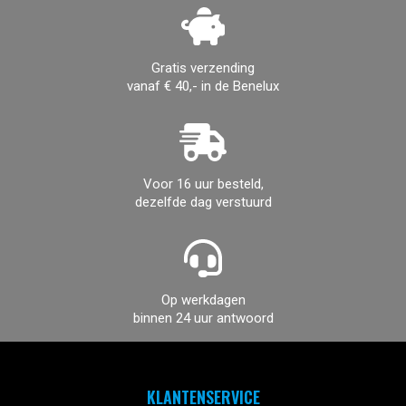
Gratis verzending
vanaf € 40,- in de Benelux
Voor 16 uur besteld,
dezelfde dag verstuurd
Op werkdagen
binnen 24 uur antwoord
KLANTENSERVICE