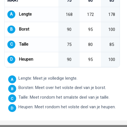
MAAT
75
80
85
Lengte
A
168
172
178
Borst
B
90
95
100
Taille
C
75
80
85
Heupen
D
90
95
100
Lengte: Meet je volledige lengte.
A
Borsten: Meet over het volste deel van je borst.
B
Taille: Meet rondom het smalste deel van je taille.
C
Heupen: Meet rondom het volste deel van je heupen.
D