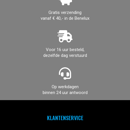
Gratis verzending
vanaf € 40,- in de Benelux
Voor 16 uur besteld,
dezelfde dag verstuurd
Op werkdagen
binnen 24 uur antwoord
KLANTENSERVICE

