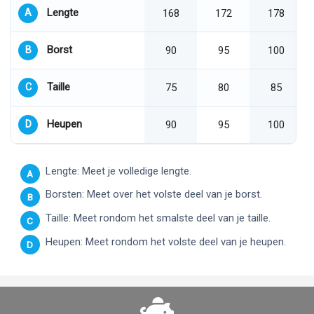
Lengte
A
168
172
178
Borst
B
90
95
100
Taille
C
75
80
85
Heupen
D
90
95
100
Lengte: Meet je volledige lengte.
A
Borsten: Meet over het volste deel van je borst.
B
Taille: Meet rondom het smalste deel van je taille.
C
Heupen: Meet rondom het volste deel van je heupen.
D