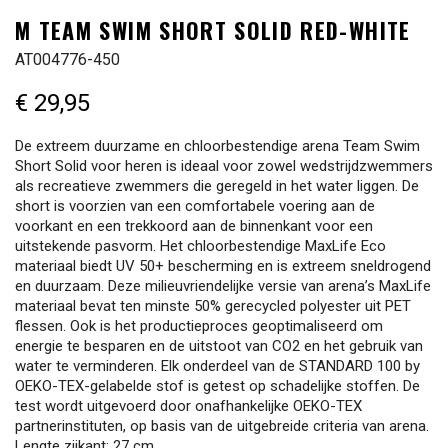
M TEAM SWIM SHORT SOLID RED-WHITE
AT004776-450
€ 29,95
De extreem duurzame en chloorbestendige arena Team Swim
Short Solid voor heren is ideaal voor zowel wedstrijdzwemmers
als recreatieve zwemmers die geregeld in het water liggen. De
short is voorzien van een comfortabele voering aan de
voorkant en een trekkoord aan de binnenkant voor een
uitstekende pasvorm. Het chloorbestendige MaxLife Eco
materiaal biedt UV 50+ bescherming en is extreem sneldrogend
en duurzaam. Deze milieuvriendelijke versie van arena’s MaxLife
materiaal bevat ten minste 50% gerecycled polyester uit PET
flessen. Ook is het productieproces geoptimaliseerd om
energie te besparen en de uitstoot van CO2 en het gebruik van
water te verminderen. Elk onderdeel van de STANDARD 100 by
OEKO-TEX-gelabelde stof is getest op schadelijke stoffen. De
test wordt uitgevoerd door onafhankelijke OEKO-TEX
partnerinstituten, op basis van de uitgebreide criteria van arena.
Lengte zijkant: 27 cm.