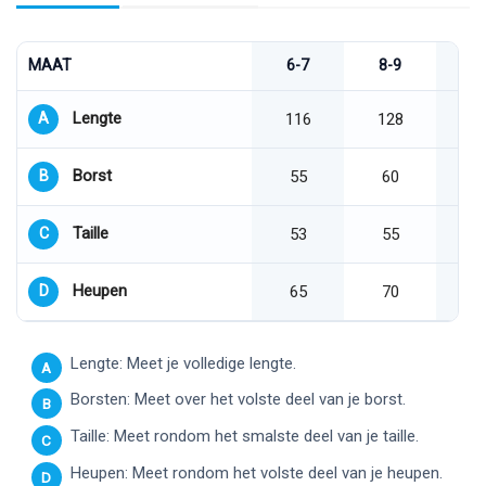
MAAT
6-7
8-9
1
Lengte
A
116
128
Borst
B
55
60
Taille
C
53
55
Heupen
D
65
70
Lengte: Meet je volledige lengte.
A
Borsten: Meet over het volste deel van je borst.
B
Taille: Meet rondom het smalste deel van je taille.
C
Heupen: Meet rondom het volste deel van je heupen.
D