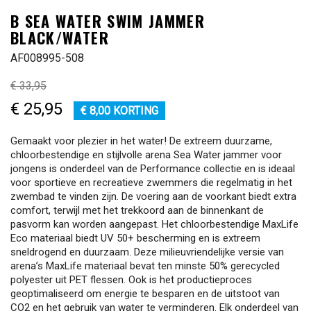
B SEA WATER SWIM JAMMER
BLACK/WATER
AF008995-508
€ 33,95
€ 25,95
€ 8,00 KORTING
Gemaakt voor plezier in het water! De extreem duurzame,
chloorbestendige en stijlvolle arena Sea Water jammer voor
jongens is onderdeel van de Performance collectie en is ideaal
voor sportieve en recreatieve zwemmers die regelmatig in het
zwembad te vinden zijn. De voering aan de voorkant biedt extra
comfort, terwijl met het trekkoord aan de binnenkant de
pasvorm kan worden aangepast. Het chloorbestendige MaxLife
Eco materiaal biedt UV 50+ bescherming en is extreem
sneldrogend en duurzaam. Deze milieuvriendelijke versie van
arena’s MaxLife materiaal bevat ten minste 50% gerecycled
polyester uit PET flessen. Ook is het productieproces
geoptimaliseerd om energie te besparen en de uitstoot van
CO2 en het gebruik van water te verminderen. Elk onderdeel van