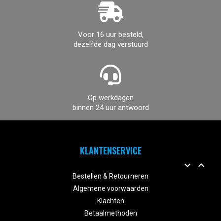
Voor 16 uur besteld,
dezelfde dag verstuurd
Op werkdagen
binnen 24 uur antwoord
KLANTENSERVICE


Bestellen & Retourneren
Algemene voorwaarden
Klachten
Betaalmethoden