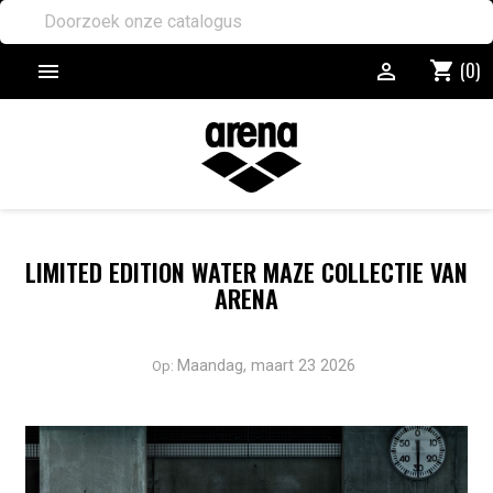
(0)
shopping_cart


LIMITED EDITION WATER MAZE COLLECTIE VAN
ARENA
Maandag,
maart
23
2026
Op:
