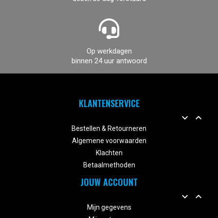
Op werkdagen
binnen 24 uur antwoord
KLANTENSERVICE


Bestellen & Retourneren
Algemene voorwaarden
Klachten
Betaalmethoden
JOUW ACCOUNT


Mijn gegevens