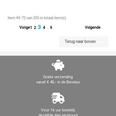
Item 49-72 van 205 in totaal item(s)
3


Vorige
Volgende
1
2
4
…
9

Terug naar boven
Gratis verzending
vanaf € 40,- in de Benelux
Voor 16 uur besteld,
dezelfde dag verstuurd