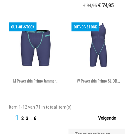
€ 74,95
€ 94,95
OUT-OF-STOCK
OUT-OF-STOCK
M Powerskin Primo Jammer...
W Powerskin Primo SL OB...
Item 1-12 van 71 in totaal item(s)
1

Volgende
2
3
…
6