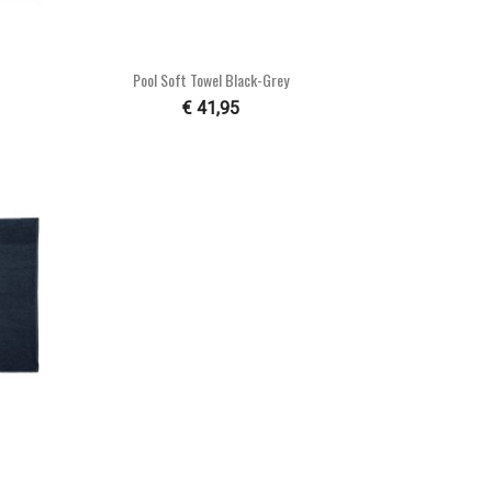

Snel bekijken
Pool Soft Towel Black-Grey
€ 41,95