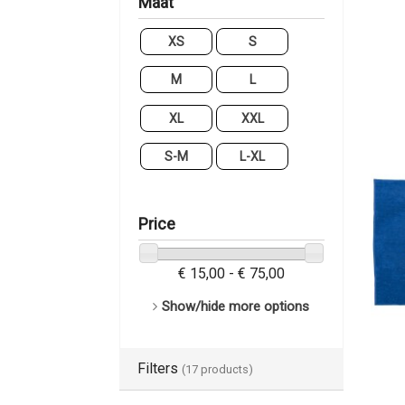
Maat
XS
S
M
L
XL
XXL
S-M
L-XL
Price
€ 15,00 - € 75,00
Show/hide more options
Filters
(17 products)