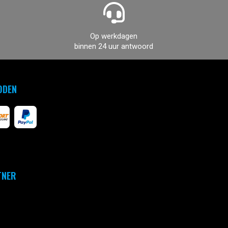
Op werkdagen
binnen 24 uur antwoord
ODEN
TNER