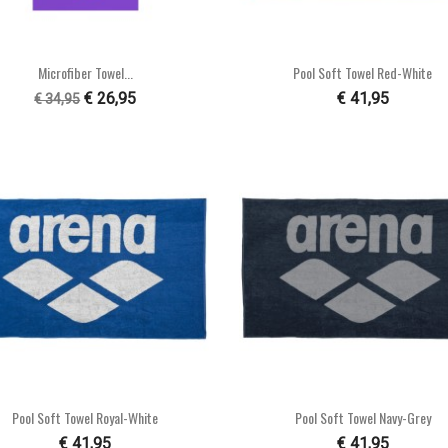


Snel bekijken
Snel bekijken
Microfiber Towel...
Pool Soft Towel Red-White
€ 26,95
€ 41,95
€ 34,95


Snel bekijken
Snel bekijken
Pool Soft Towel Royal-White
Pool Soft Towel Navy-Grey
€ 41,95
€ 41,95