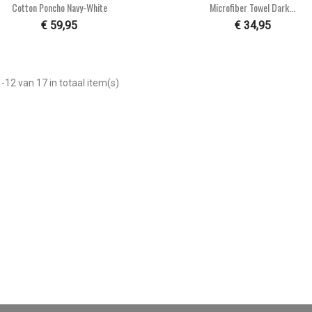


Snel bekijken
Snel bekijken
Cotton Poncho Navy-White
Microfiber Towel Dark...
€ 59,95
€ 34,95
-12 van 17 in totaal item(s)