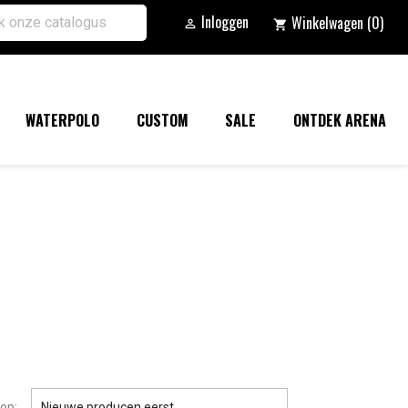
Inloggen
Winkelwagen
(0)

shopping_cart
WATERPOLO
CUSTOM
SALE
ONTDEK ARENA

op:
Nieuwe producen eerst