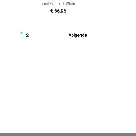

Snel bekijken
Zeal Robe Red-White
€ 56,95
1

Volgende
2