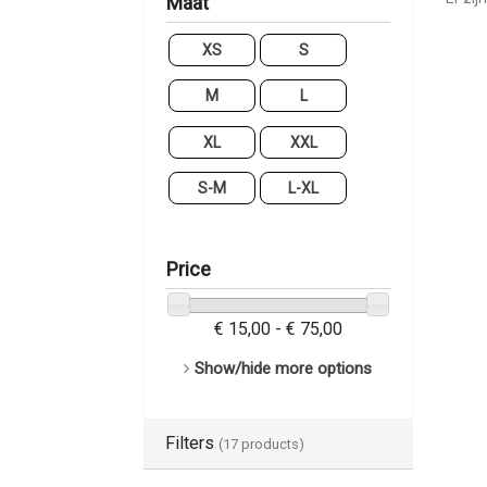
Maat
XS
S
M
L
XL
XXL
S-M
L-XL
Price
€ 15,00 - € 75,00
Show/hide more options
Filters
(17 products)