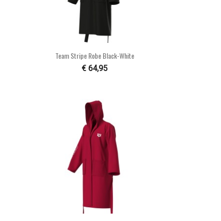

Snel bekijken
Team Stripe Robe Black-White
€ 64,95