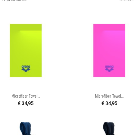


Snel bekijken
Snel bekijken
Microfiber Towel...
Microfiber Towel...
€ 34,95
€ 34,95