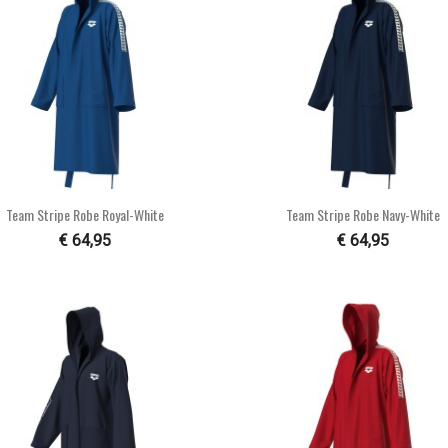


Snel bekijken
Snel bekijken
Team Stripe Robe Royal-White
Team Stripe Robe Navy-White
€ 64,95
€ 64,95