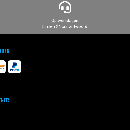
Op werkdagen
binnen 24 uur antwoord
ODEN
TNER