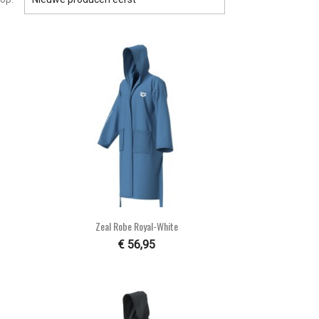

Snel bekijken
Zeal Robe Royal-White
€ 56,95