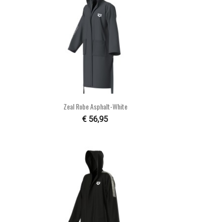

Snel bekijken
Zeal Robe Asphalt-White
€ 56,95