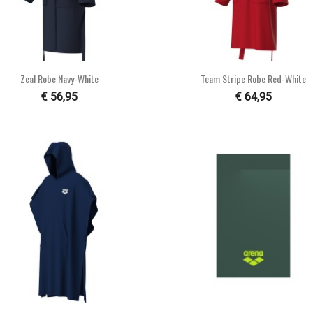


Snel bekijken
Snel bekijken
Zeal Robe Navy-White
Team Stripe Robe Red-White
€ 56,95
€ 64,95